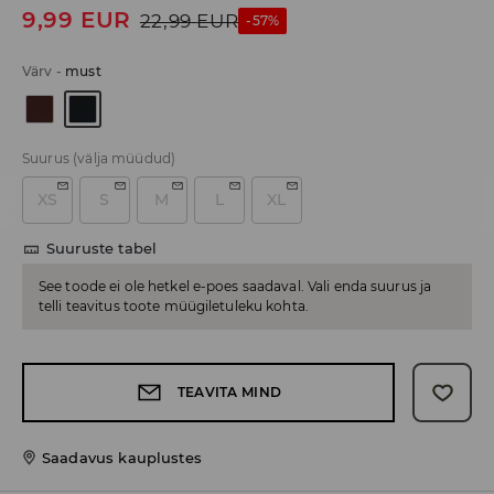
9,99
EUR
22,99
EUR
-57%
Värv
-
must
Suurus
(välja müüdud)
XS
S
M
L
XL
Suuruste tabel
See toode ei ole hetkel e-poes saadaval. Vali enda suurus ja
telli teavitus toote müügiletuleku kohta.
TEAVITA MIND
Saadavus kauplustes