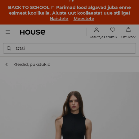
BACK TO SCHOOL
📒
Parimad lood algavad juba enne
esimest koolikella. Alusta uut kooliaastat uue stiiliga!
Naistele
Meestele
Lemmikud
Kasutaja
Ostukorv
Otsi
Kleidid, pükstükid