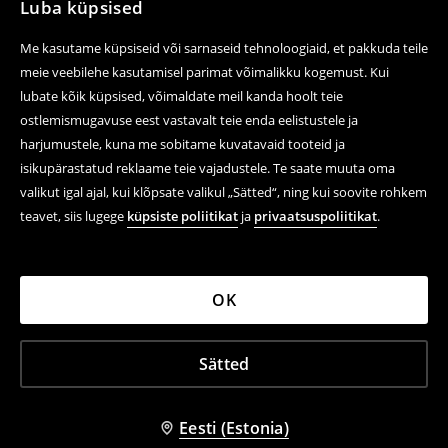
Luba küpsised
Me kasutame küpsiseid või sarnaseid tehnoloogiaid, et pakkuda teile
meie veebilehe kasutamisel parimat võimalikku kogemust. Kui
lubate kõik küpsised, võimaldate meil kanda hoolt teie
ostlemismugavuse eest vastavalt teie enda eelistustele ja
harjumustele, kuna me sobitame kuvatavaid tooteid ja
isikupärastatud reklaame teie vajadustele. Te saate muuta oma
valikut igal ajal, kui klõpsate valikul „Sätted“, ning kui soovite rohkem
teavet, siis lugege
küpsiste poliitikat
ja
privaatsuspoliitikat
.
OK
Sätted
Eesti (Estonia)