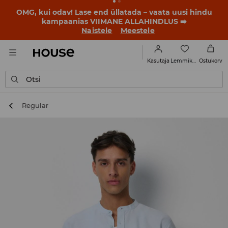
BACK TO SCHOOL
📒
Parimad lood algavad juba enne
esimest koolikella. Alusta uut kooliaastat uue stiiliga!
Naistele
Meestele
Lemmikud
Kasutaja
Ostukorv
Otsi
Regular