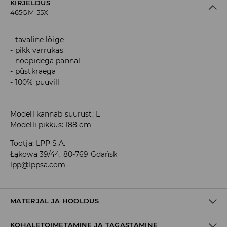
KIRJELDUS
465GM-55X
tavaline lõige
pikk varrukas
nööpidega pannal
püstkraega
100% puuvill
Modell kannab suurust: L
Modelli pikkus: 188 cm
Tootja
:
LPP S.A.
Łąkowa 39/44, 80-769 Gdańsk
lpp@lppsa.com
MATERJAL JA HOOLDUS
KOHALETOIMETAMINE JA TAGASTAMINE