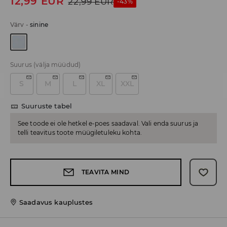
12,99
EUR
22,99
EUR
-43%
Värv
-
sinine
Suurus
(välja müüdud)
S
M
L
XL
XXL
Suuruste tabel
See toode ei ole hetkel e-poes saadaval. Vali enda suurus ja
telli teavitus toote müügiletuleku kohta.
TEAVITA MIND
Saadavus kauplustes