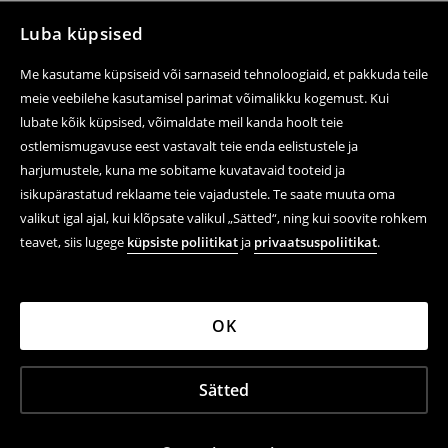
Luba küpsised
Me kasutame küpsiseid või sarnaseid tehnoloogiaid, et pakkuda teile
meie veebilehe kasutamisel parimat võimalikku kogemust. Kui
lubate kõik küpsised, võimaldate meil kanda hoolt teie
ostlemismugavuse eest vastavalt teie enda eelistustele ja
harjumustele, kuna me sobitame kuvatavaid tooteid ja
isikupärastatud reklaame teie vajadustele. Te saate muuta oma
valikut igal ajal, kui klõpsate valikul „Sätted“, ning kui soovite rohkem
teavet, siis lugege
küpsiste poliitikat
ja
privaatsuspoliitikat
.
OK
Sätted