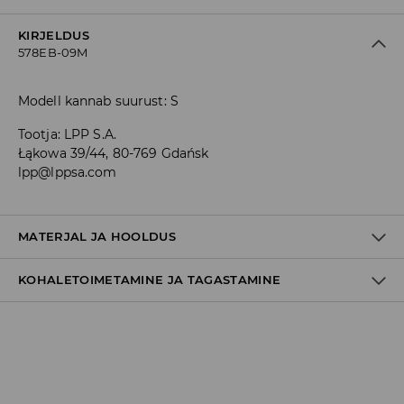
KIRJELDUS
578EB-09M
Modell kannab suurust: S
Tootja
:
LPP S.A.
Łąkowa 39/44, 80-769 Gdańsk
lpp@lppsa.com
MATERJAL JA HOOLDUS
KOHALETOIMETAMINE JA TAGASTAMINE
100% PUUVILL
Tarnepoliitika
Kättesaamine poest:
tasuta saatmine