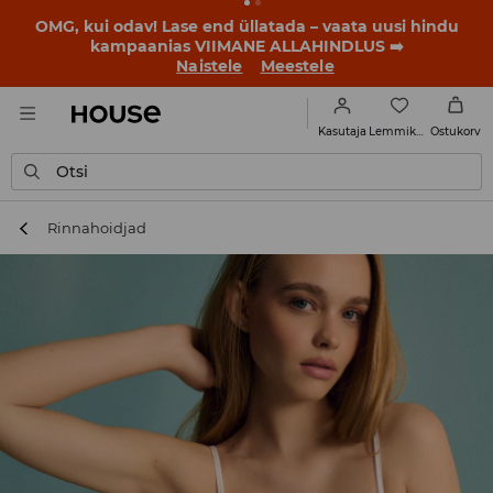
BACK TO SCHOOL
📒
Parimad lood algavad juba enne
esimest koolikella. Alusta uut kooliaastat uue stiiliga!
Naistele
Meestele
Lemmikud
Kasutaja
Ostukorv
Otsi
Rinnahoidjad