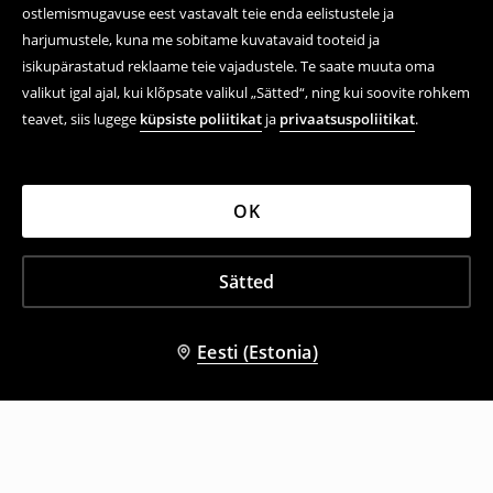
ostlemismugavuse eest vastavalt teie enda eelistustele ja
harjumustele, kuna me sobitame kuvatavaid tooteid ja
isikupärastatud reklaame teie vajadustele. Te saate muuta oma
valikut igal ajal, kui klõpsate valikul „Sätted“, ning kui soovite rohkem
teavet, siis lugege
küpsiste poliitikat
ja
privaatsuspoliitikat
.
OK
Sätted
Eesti (Estonia)