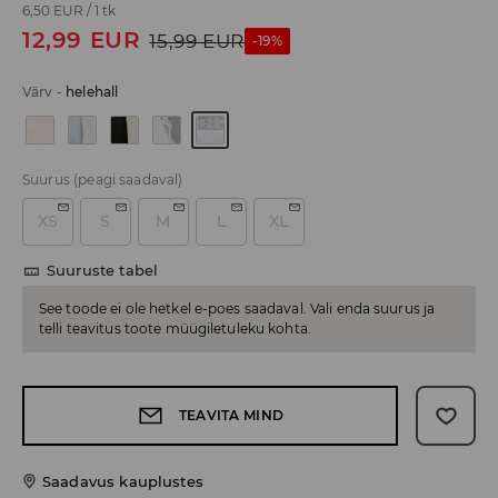
6,50 EUR
/
1 tk
12,99
EUR
15,99
EUR
-19%
Värv
-
helehall
Suurus
(peagi saadaval)
XS
S
M
L
XL
Suuruste tabel
See toode ei ole hetkel e-poes saadaval. Vali enda suurus ja
telli teavitus toote müügiletuleku kohta.
TEAVITA MIND
Saadavus kauplustes