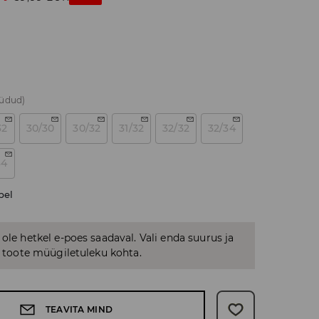
üüdud)
32
30/30
30/32
31/32
32/32
32/34
34
bel
 ole hetkel e-poes saadaval. Vali enda suurus ja
us toote müügiletuleku kohta.
TEAVITA MIND