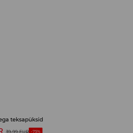
kega teksapüksid
R
-75%
39,99
EUR