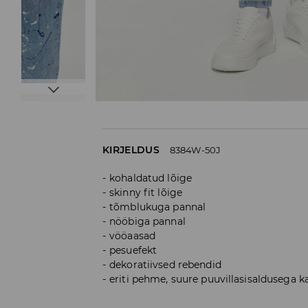
KIRJELDUS
8384W-50J
kohaldatud lõige
skinny fit lõige
tõmblukuga pannal
nööbiga pannal
vööaasad
pesuefekt
dekoratiivsed rebendid
eriti pehme, suure puuvillasisaldusega 