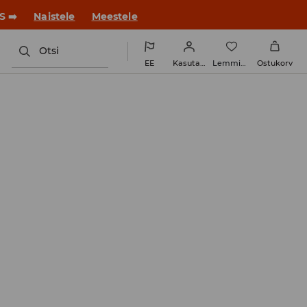
S ➡️
Naistele
Meestele
Otsi
EE
Kasutaja
Lemmikud
Ostukorv