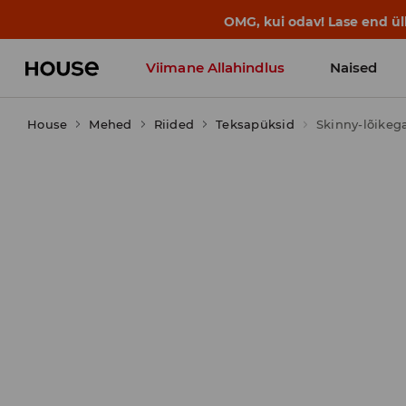
OMG, kui odav! Lase end ü
Viimane Allahindlus
Naised
House
Mehed
Riided
Teksapüksid
Skinny-lõikeg