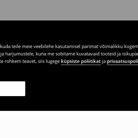
kuda teile meie veebilehe kasutamisel parimat võimalikku kogemu
e ja harjumustele, kuna me sobitame kuvatavaid tooteid ja isikup
vite rohkem teavet, siis lugege
küpsiste poliitikat
ja
privaatsuspoli