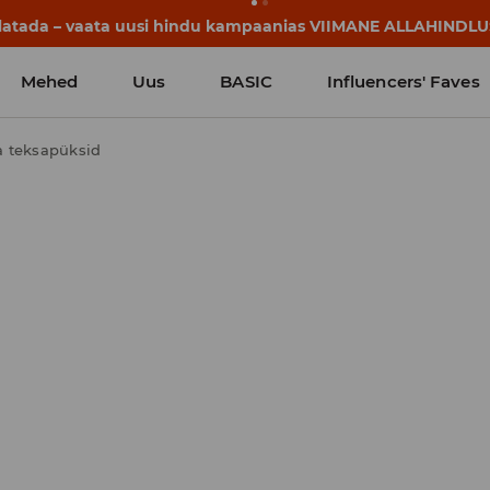
llatada – vaata uusi hindu kampaanias VIIMANE ALLAHINDLU
Mehed
Uus
BASIC
Influencers' Faves
a teksapüksid