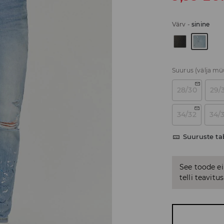
Värv
-
sinine
Suurus
(välja m
28/30
29/
34/32
34/
Suuruste ta
See toode ei
telli teavit