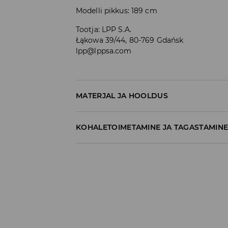
Modelli pikkus: 189 cm
Tootja
:
LPP S.A.
Łąkowa 39/44, 80-769 Gdańsk
lpp@lppsa.com
MATERJAL JA HOOLDUS
99% PUUVILL, 1% ELASTAAN
KOHALETOIMETAMINE JA TAGASTAMIN
Tarnepoliitika
Kättesaamine poest:
tasuta saatmine
3-8 tööpäeva
Kohaletoimetamine DPD pakiautomaat
3,99€
*