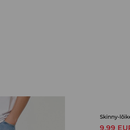
Skinny-lõi
9,99
EU