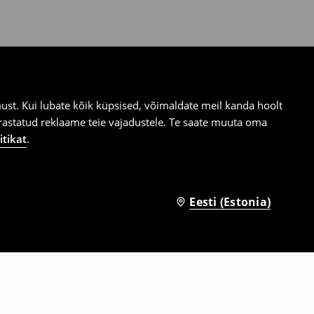
st. Kui lubate kõik küpsised, võimaldate meil kanda hoolt
ärastatud reklaame teie vajadustele. Te saate muuta oma
itikat
.
Eesti (Estonia)