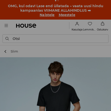
BACK TO SCHOOL
📒
Parimad lood algavad juba enne
esimest koolikella. Alusta uut kooliaastat uue stiiliga!
Naistele
Meestele
Lemmikud
Kasutaja
Ostukorv
Otsi
Slim