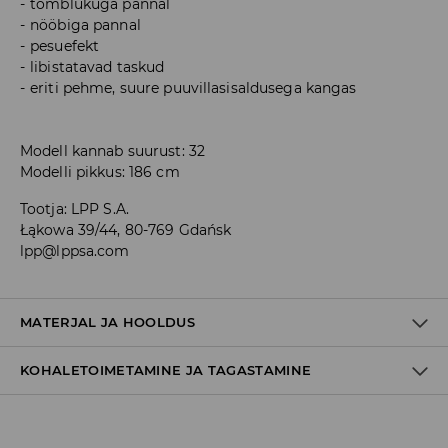
tõmblukuga pannal
nööbiga pannal
pesuefekt
libistatavad taskud
eriti pehme, suure puuvillasisaldusega kangas
Modell kannab suurust: 32
Modelli pikkus: 186 cm
Tootja
:
LPP S.A.
Łąkowa 39/44, 80-769 Gdańsk
lpp@lppsa.com
MATERJAL JA HOOLDUS
KOHALETOIMETAMINE JA TAGASTAMINE
99% PUUVILL, 1% ELASTAAN
Tarnepoliitika