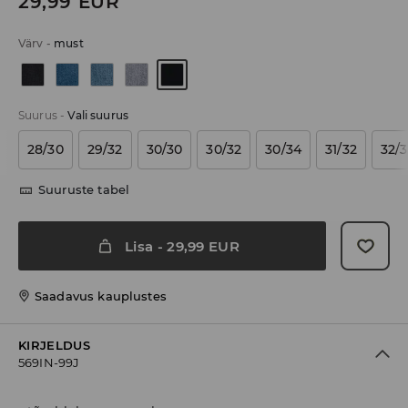
29,99
EUR
Värv
-
must
Suurus
-
Vali suurus
28/30
29/32
30/30
30/32
30/34
31/32
32/
Suuruste tabel
Lisa
-
29,99
EUR
Saadavus kauplustes
KIRJELDUS
569IN-99J