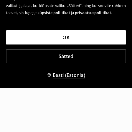
valikut igal ajal, kui klõpsate valikul „Sätted“, ning kui soovite rohkem
teavet, siis lugege
küpsiste poliitikat
ja
privaatsuspoliitikat
.
OK
Sätted
Eesti (Estonia)