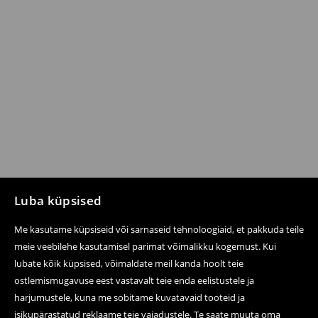
Luba küpsised
Me kasutame küpsiseid või sarnaseid tehnoloogiaid, et pakkuda teile
meie veebilehe kasutamisel parimat võimalikku kogemust. Kui
lubate kõik küpsised, võimaldate meil kanda hoolt teie
ostlemismugavuse eest vastavalt teie enda eelistustele ja
harjumustele, kuna me sobitame kuvatavaid tooteid ja
isikupärastatud reklaame teie vajadustele. Te saate muuta oma