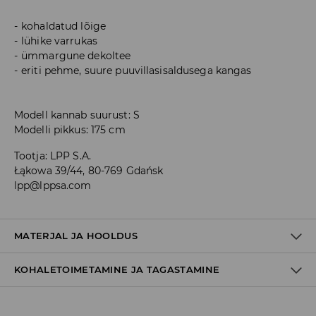
kohaldatud lõige
lühike varrukas
ümmargune dekoltee
eriti pehme, suure puuvillasisaldusega kangas
Modell kannab suurust: S
Modelli pikkus: 175 cm
Tootja
:
LPP S.A.
Łąkowa 39/44, 80-769 Gdańsk
lpp@lppsa.com
MATERJAL JA HOOLDUS
KOHALETOIMETAMINE JA TAGASTAMINE
95% PUUVILL, 5% ELASTAAN
Tarnepoliitika