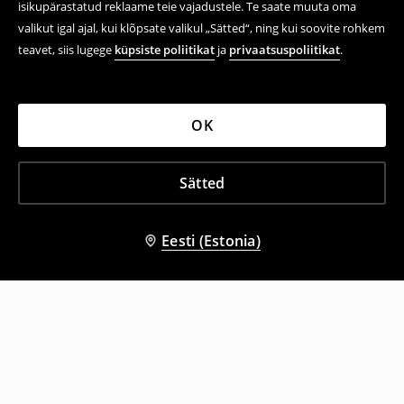
isikupärastatud reklaame teie vajadustele. Te saate muuta oma
valikut igal ajal, kui klõpsate valikul „Sätted“, ning kui soovite rohkem
teavet, siis lugege
küpsiste poliitikat
ja
privaatsuspoliitikat
.
OK
Sätted
Eesti (Estonia)