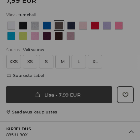
7,99
EUR
Värv
-
tumehall
Suurus
-
Vali suurus
XXS
XS
S
M
L
XL
Suuruste tabel
Lisa
-
7,99
EUR
Saadavus kauplustes
KIRJELDUS
895IU-90X