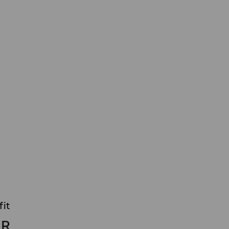
fit
UR