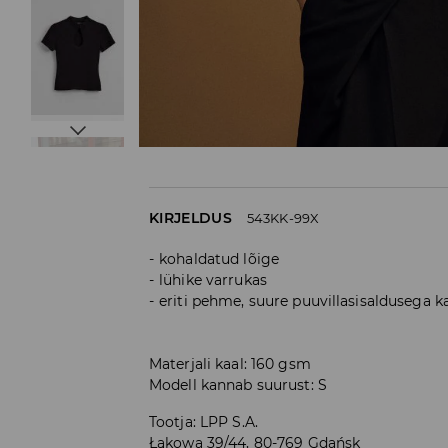
KIRJELDUS
543KK-99X
kohaldatud lõige
lühike varrukas
eriti pehme, suure puuvillasisaldusega 
Materjali kaal: 160 gsm
Modell kannab suurust: S
Tootja
:
LPP S.A.
Łąkowa 39/44, 80-769 Gdańsk