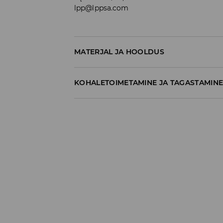
lpp@lppsa.com
MATERJAL JA HOOLDUS
95% PUUVILL, 5% ELASTAAN
KOHALETOIMETAMINE JA TAGASTAMIN
Tarnepoliitika
Kättesaamine poest:
tasuta saatmine
3-8 tööpäeva
Kohaletoimetamine DPD pakiautomaat
3,99€
*
3-8 tööpäeva
Kuller DPD (Internetimakse)
5,99€
*
3-8 tööpäeva