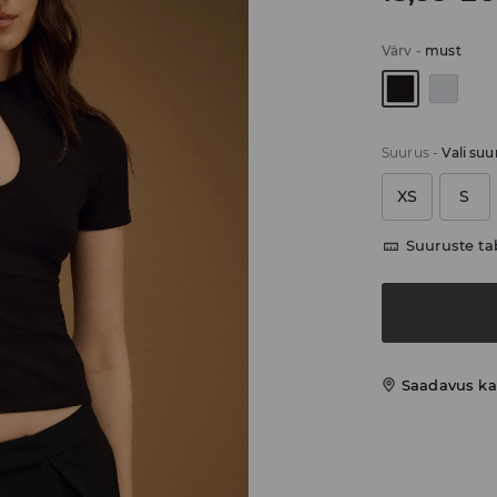
Värv
-
must
Suurus
-
Vali suu
XS
S
Suuruste ta
Saadavus ka