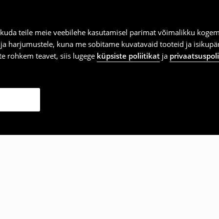
kuda teile meie veebilehe kasutamisel parimat võimalikku kogemu
e ja harjumustele, kuna me sobitame kuvatavaid tooteid ja isikup
vite rohkem teavet, siis lugege
küpsiste poliitikat
ja
privaatsuspoli