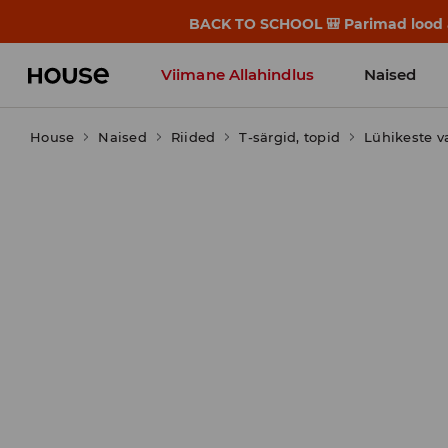
BACK TO SCHOOL 🎒 Parimad lood alg
Viimane Allahindlus
Naised
House
Naised
Riided
T-särgid, topid
Lühikeste v