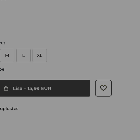
rus
M
L
XL
bel
Lisa
-
15,99
EUR
uplustes