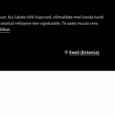
st. Kui lubate kõik küpsised, võimaldate meil kanda hoolt
ärastatud reklaame teie vajadustele. Te saate muuta oma
itikat
.
Eesti (Estonia)