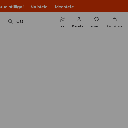
ue stiiliga!
Naistele
Meestele
Otsi
EE
Kasutaja
Lemmikud
Ostukorv