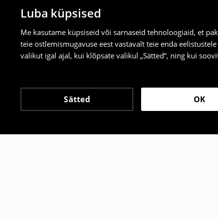
Luba küpsised
Me kasutame küpsiseid või sarnaseid tehnoloogiaid, et pak
teie ostlemismugavuse eest vastavalt teie enda eelistustel
valikut igal ajal, kui klõpsate valikul „Sätted“, ning kui soo
Sätted
OK