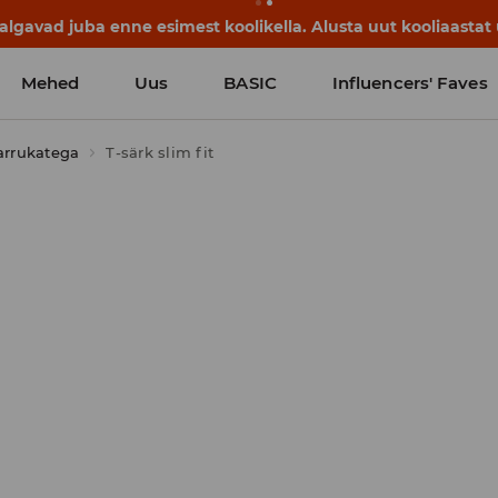
avad juba enne esimest koolikella. Alusta uut kooliaastat u
Mehed
Uus
BASIC
Influencers' Faves
arrukatega
T-särk slim fit