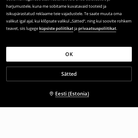
harjumustele, kuna me sobitame kuvatavaid tooteid ja
isikupärastatud reklaame teie vajadustele. Te saate muuta oma
valikut igal ajal, kui klõpsate valikul „Sätted“, ning kui soovite rohkem
teavet, siis lugege
küpsiste poliitikat
ja
privaatsuspoliitikat
.
OK
Sätted
Eesti (Estonia)