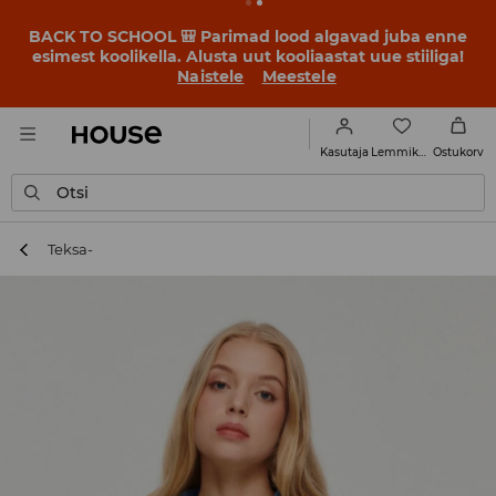
BACK TO SCHOOL 🎒 Parimad lood algavad juba enne
esimest koolikella. Alusta uut kooliaastat uue stiiliga!
Naistele
Meestele
Lemmikud
Kasutaja
Ostukorv
Otsi
Teksa-