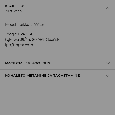
KIRJELDUS
2038W-55J
Modelli pikkus: 177 cm
Tootja
:
LPP S.A.
Łąkowa 39/44, 80-769 Gdańsk
lpp@lppsa.com
MATERJAL JA HOOLDUS
KOHALETOIMETAMINE JA TAGASTAMINE
Materjal I
:
100% PUUVILL
MITTE VALGENDADA
Tarnepoliitika
TRUMMELKUIVATUS KEELATUD
Kättesaamine poest:
TRIIKIMISE TEMP. KUNI 150° C
tasuta saatmine
3-8 tööpäeva
MITTE PUHASTADA KEEMILISELT