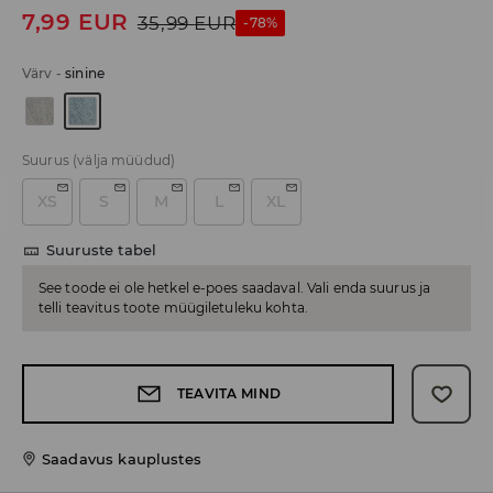
7,99
EUR
35,99
EUR
-78%
Värv
-
sinine
Suurus
(välja müüdud)
XS
S
M
L
XL
Suuruste tabel
See toode ei ole hetkel e-poes saadaval. Vali enda suurus ja
telli teavitus toote müügiletuleku kohta.
TEAVITA MIND
Saadavus kauplustes