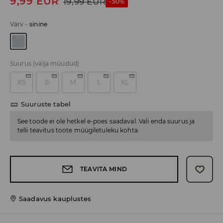
9,99
EUR
19,99
EUR
-50%
Värv
-
sinine
Suurus
(välja müüdud)
XS
S
M
L
XL
Suuruste tabel
See toode ei ole hetkel e-poes saadaval. Vali enda suurus ja
telli teavitus toote müügiletuleku kohta.
TEAVITA MIND
Saadavus kauplustes