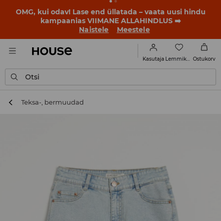
OMG, kui odav! Lase end üllatada – vaata uusi hindu
kampaanias VIIMANE ALLAHINDLUS ➡️
Naistele
Meestele
Lemmikud
Kasutaja
Ostukorv
Otsi
Teksa-, bermuudad