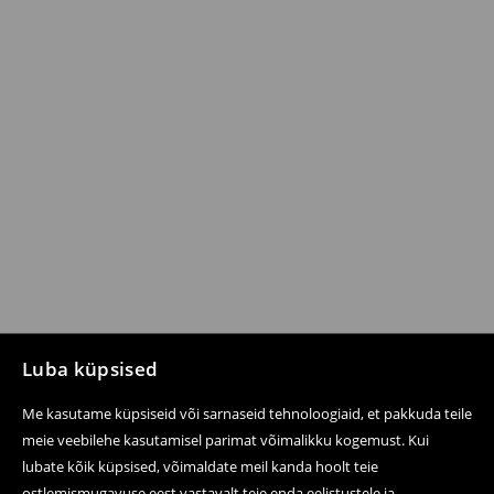
Luba küpsised
Me kasutame küpsiseid või sarnaseid tehnoloogiaid, et pakkuda teile
meie veebilehe kasutamisel parimat võimalikku kogemust. Kui
lubate kõik küpsised, võimaldate meil kanda hoolt teie
ostlemismugavuse eest vastavalt teie enda eelistustele ja