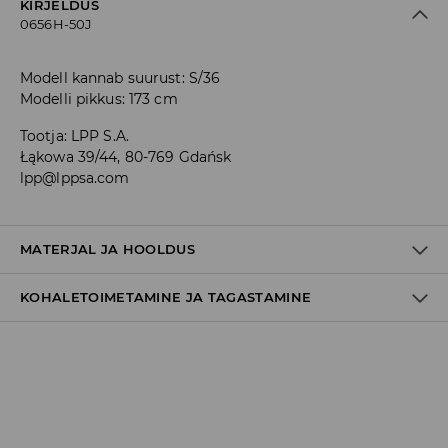
KIRJELDUS
0656H-50J
Modell kannab suurust: S/36
Modelli pikkus: 173 cm
Tootja
:
LPP S.A.
Łąkowa 39/44, 80-769 Gdańsk
lpp@lppsa.com
MATERJAL JA HOOLDUS
KOHALETOIMETAMINE JA TAGASTAMINE
Materjal I
:
98% PUUVILL, 2% ELASTAAN
MASINPESU MAKS.TEMP. 30 ° C – TAVAPESU
Tarnepoliitika
MITTE VALGENDADA
Kättesaamine poest:
TRUMMELKUIVATUS KEELATUD
tasuta saatmine
3-8 tööpäeva