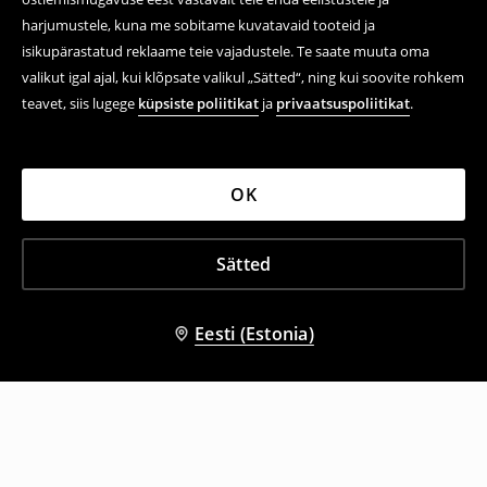
harjumustele, kuna me sobitame kuvatavaid tooteid ja
isikupärastatud reklaame teie vajadustele. Te saate muuta oma
valikut igal ajal, kui klõpsate valikul „Sätted“, ning kui soovite rohkem
teavet, siis lugege
küpsiste poliitikat
ja
privaatsuspoliitikat
.
OK
Sätted
Eesti (Estonia)