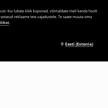
st. Kui lubate kõik küpsised, võimaldate meil kanda hoolt
ärastatud reklaame teie vajadustele. Te saate muuta oma
itikat
.
Eesti (Estonia)