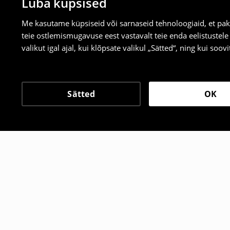
Luba küpsised
Me kasutame küpsiseid või sarnaseid tehnoloogiaid, et pak
teie ostlemismugavuse eest vastavalt teie enda eelistustel
valikut igal ajal, kui klõpsate valikul „Sätted“, ning kui soo
Sätted
OK