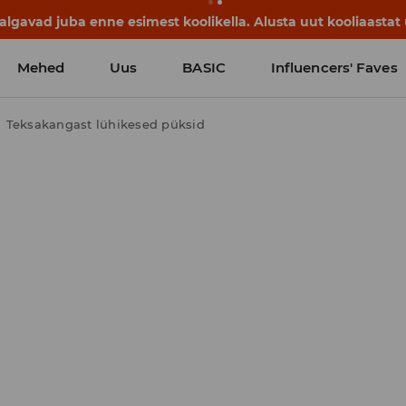
lgavad juba enne esimest koolikella. Alusta uut kooliaastat u
Mehed
Uus
BASIC
Influencers' Faves
Teksakangast lühikesed püksid