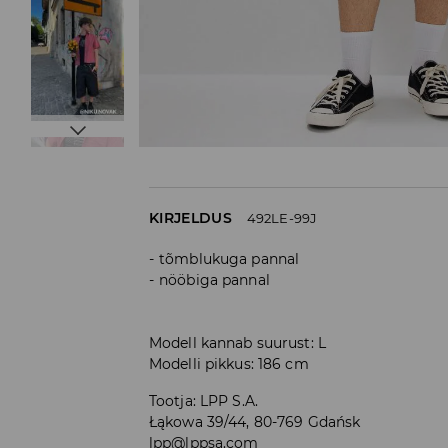
KIRJELDUS
492LE-99J
tõmblukuga pannal
nööbiga pannal
Modell kannab suurust: L
Modelli pikkus: 186 cm
Tootja
:
LPP S.A.
Łąkowa 39/44, 80-769 Gdańsk
lpp@lppsa.com