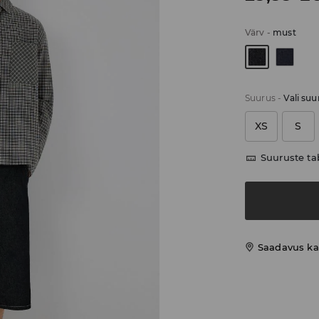
Värv
-
must
Suurus
-
Vali suu
XS
S
Suuruste ta
Saadavus ka