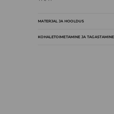
MATERJAL JA HOOLDUS
100% PUUVILL
KOHALETOIMETAMINE JA TAGASTAMIN
Tarnepoliitika
Kättesaamine poest:
tasuta saatmine
3-8 tööpäeva
Kohaletoimetamine DPD pakiautomaat
3,99€
*
3-8 tööpäeva
Kuller DPD (Internetimakse)
5,99€
*
3-8 tööpäeva
Kuller DPD (Tasumine paki kättesaamisel