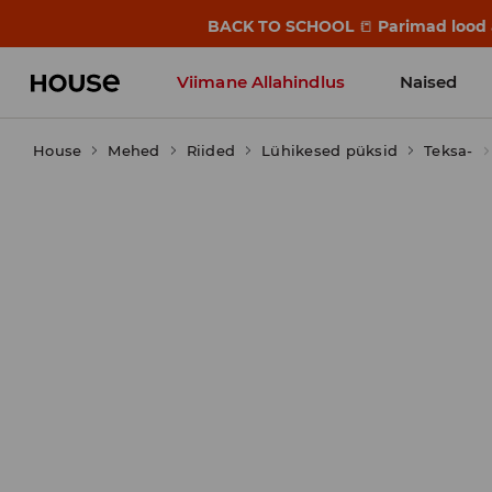
BACK TO SCHOOL
📒
Parimad lood a
Viimane Allahindlus
Naised
House
Mehed
Riided
Lühikesed püksid
Teksa-