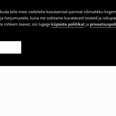
kuda teile meie veebilehe kasutamisel parimat võimalikku kogemu
e ja harjumustele, kuna me sobitame kuvatavaid tooteid ja isikup
vite rohkem teavet, siis lugege
küpsiste poliitikat
ja
privaatsuspoli