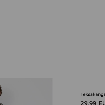
Teksakanga
29,99
E