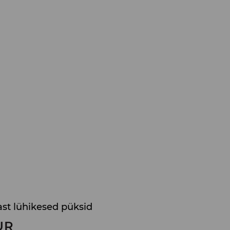
st lühikesed püksid
UR