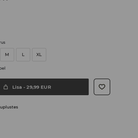
rus
M
L
XL
bel
Lisa
-
29,99
EUR
uplustes