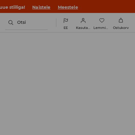
ue stiiliga!
Naistele
Meestele
Otsi
EE
Kasutaja
Lemmikud
Ostukorv