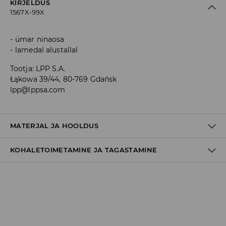
KIRJELDUS
1567X-99X
ümar ninaosa
lamedal alustallal
Tootja
:
LPP S.A.
Łąkowa 39/44, 80-769 Gdańsk
lpp@lppsa.com
MATERJAL JA HOOLDUS
KOHALETOIMETAMINE JA TAGASTAMINE
shoes_composition_main_fabric
:
85% POLÜESTER, 15%
POLÜURETAAN
Materjal II
:
100% POLÜESTER
Tarnepoliitika
Materjal III
:
65% PHYLON, 35% TPR
Kättesaamine poest:
MITTE PESTA
tasuta saatmine
MITTE VALGENDADA
3-8 tööpäeva