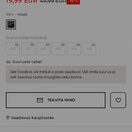
19,99
EUR
49,99
EUR
-60%
Värv
-
must
Suurus
(välja müüdud)
40
41
42
43
44
45
Suuruste tabel
See toode ei ole hetkel e-poes saadaval. Vali enda suurus ja
telli teavitus toote müügiletuleku kohta.
TEAVITA MIND
Saadavus kauplustes