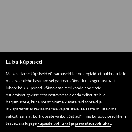
Luba küpsised
Me kasutame küpsiseid või sarnaseid tehnoloogiaid, et pakkuda teile
meie veebilehe kasutamisel parimat võimalikku kogemust. Kui
lubate kõik küpsised, võimaldate meil kanda hoolt teie
ostlemismugavuse eest vastavalt teie enda eelistustele ja
harjumustele, kuna me sobitame kuvatavaid tooteid ja
isikupärastatud reklaame teie vajadustele. Te saate muuta oma
valikut igal ajal, kui klõpsate valikul „Sätted“, ning kui soovite rohkem
teavet, siis lugege
küpsiste poliitikat
ja
privaatsuspoliitikat
.