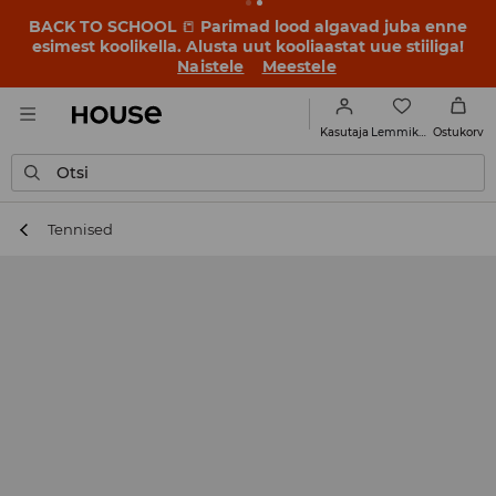
BACK TO SCHOOL
📒
Parimad lood algavad juba enne
esimest koolikella. Alusta uut kooliaastat uue stiiliga!
Naistele
Meestele
Lemmikud
Kasutaja
Ostukorv
Otsi
Tennised