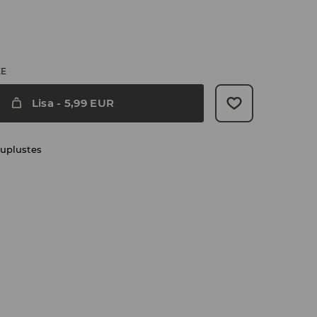
ZE
Lisa
-
5,99
EUR
uplustes