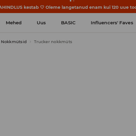
avad juba enne esimest koolikella. Alusta uut kooliaastat u
Mehed
Uus
BASIC
Influencers' Faves
Nokkmütsid
Trucker nokkmüts