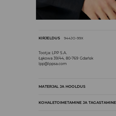
KIRJELDUS
944JO-99X
Tootja
:
LPP S.A.
Łąkowa 39/44, 80-769 Gdańsk
lpp@lppsa.com
MATERJAL JA HOOLDUS
60% PUUVILL, 40% POLÜESTER
KOHALETOIMETAMINE JA TAGASTAMIN
Tarnepoliitika