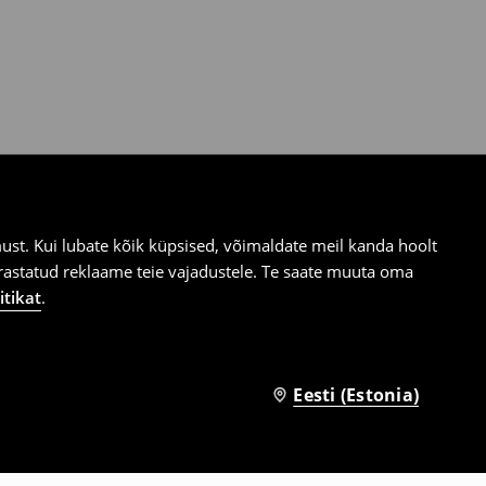
st. Kui lubate kõik küpsised, võimaldate meil kanda hoolt
ärastatud reklaame teie vajadustele. Te saate muuta oma
itikat
.
Eesti (Estonia)