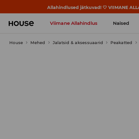
BACK TO SCHOOL 🎒 Parimad lood alg
Viimane Allahindlus
Naised
House
Mehed
Jalatsid & aksessuaarid
Peakatted