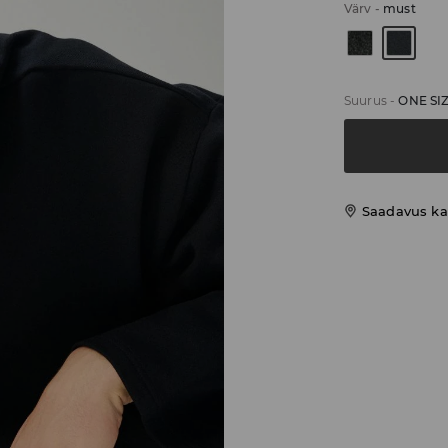
Värv
-
must
Suurus
-
ONE SI
Saadavus ka