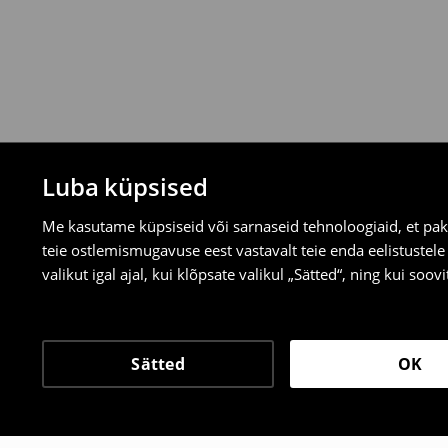
valitud tagastusmeetodite kaudu.
⟶
Tagastuse täpsemad reeglid
Luba küpsised
Me kasutame küpsiseid või sarnaseid tehnoloogiaid, et pak
teie ostlemismugavuse eest vastavalt teie enda eelistustel
valikut igal ajal, kui klõpsate valikul „Sätted“, ning kui soo
Sätted
OK