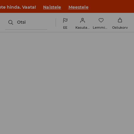
ue stiiliga!
Naistele
Meestele
Otsi
EE
Kasutaja
Lemmikud
Ostukorv