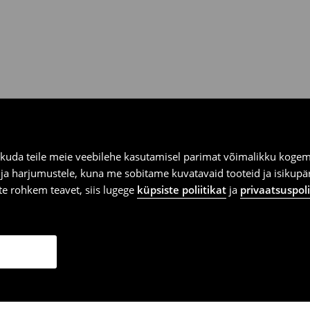
kuda teile meie veebilehe kasutamisel parimat võimalikku kogemu
e ja harjumustele, kuna me sobitame kuvatavaid tooteid ja isikup
vite rohkem teavet, siis lugege
küpsiste poliitikat
ja
privaatsuspoli