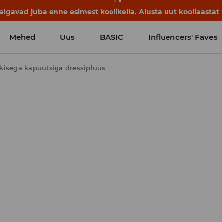
avad juba enne esimest koolikella. Alusta uut kooliaastat u
Mehed
Uus
BASIC
Influencers' Faves
kisega kapuutsiga dressipluus