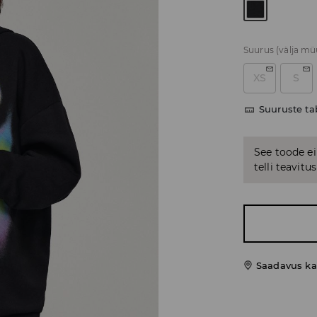
Suurus
(välja m
XS
S
Suuruste ta
See toode ei
telli teavit
Saadavus ka