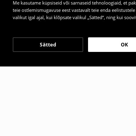
Me kasutame küpsiseid või sarnaseid tehnoloogiaid, et pak
teie ostlemismugavuse eest vastavalt teie enda eelistustel
valikut igal ajal, kui klõpsate valikul „Sätted“, ning kui soo
Sätted
OK
Teised kliendid valisid 