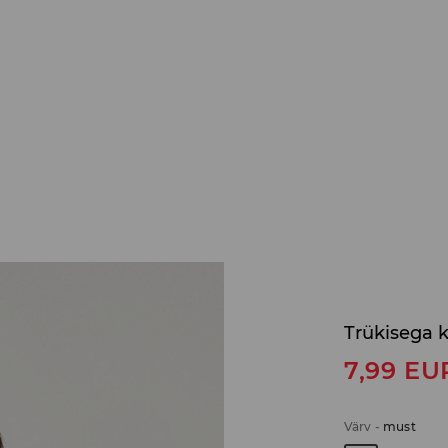
Trükisega 
7,99
EU
Värv
-
must