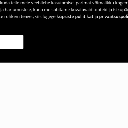
kuda teile meie veebilehe kasutamisel parimat võimalikku kogemu
e ja harjumustele, kuna me sobitame kuvatavaid tooteid ja isikup
vite rohkem teavet, siis lugege
küpsiste poliitikat
ja
privaatsuspoli
ka