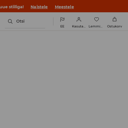
ue stiiliga!
Naistele
Meestele
Otsi
EE
Kasutaja
Lemmikud
Ostukorv