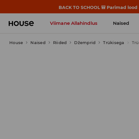
BACK TO SCHOOL 🎒 Parimad lood alg
Viimane Allahindlus
Naised
House
Naised
Riided
Džemprid
Trükisega
Trü