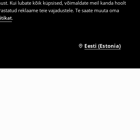
st. Kui lubate kõik küpsised, võimaldate meil kanda hoolt
ärastatud reklaame teie vajadustele. Te saate muuta oma
itikat
.
Eesti (Estonia)