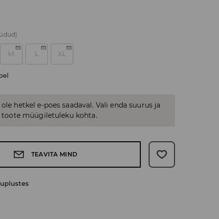
üüdud)
M
L
XL
bel
 ole hetkel e-poes saadaval. Vali enda suurus ja
us toote müügiletuleku kohta.
TEAVITA MIND
uplustes