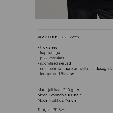
KIRJELDUS
0751Y-99X
trükis ees
kapuutsiga
pikk varrukas
soonilised servad
eriti pehme, suure puuvillasisaldusega 
langetatud õlajoon
Materjali kaal: 240 gsm
Modell kannab suurust: S
Modelli pikkus: 172 cm
Tootja
:
LPP S.A.