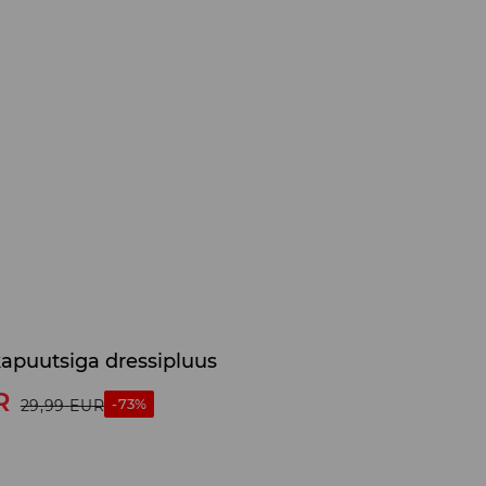
kapuutsiga dressipluus
R
-73%
29,99
EUR