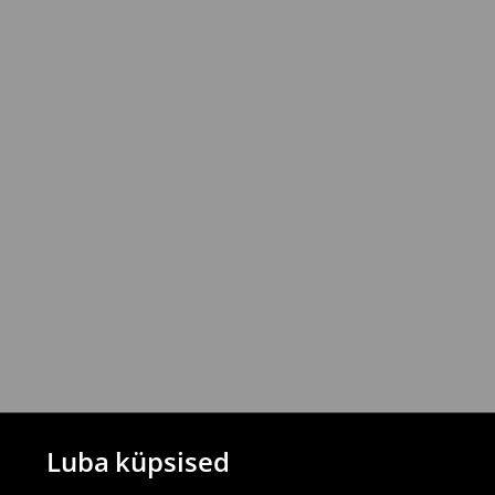
Kuller DPD (Tasumine paki kättesaamisel
6,99€
*
3-8 tööpäeva
* Tellimused väärtuses vähemalt 39 EUR
t
⟶
Uuri rohkem
Tagastamispoliitika
Saad tooteid tagastada tasuta 30 päeva j
valitud tagastusmeetodite kaudu.
⟶
Tagastuse täpsemad reeglid
Luba küpsised