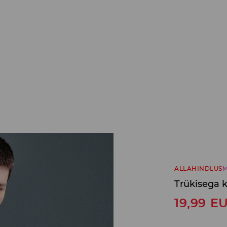
ALLAHINDLUS
M
Trükisega 
19,99
E