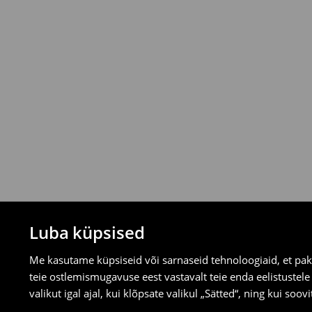
* Tellimused väärtuses vähemalt 39 EUR
t
⟶
Uuri rohkem
Tagastamispoliitika
Saad tooteid tagastada tasuta 30 päeva j
valitud tagastusmeetodite kaudu.
⟶
Tagastuse täpsemad reeglid
Luba küpsised
Me kasutame küpsiseid või sarnaseid tehnoloogiaid, et pak
teie ostlemismugavuse eest vastavalt teie enda eelistustel
valikut igal ajal, kui klõpsate valikul „Sätted“, ning kui soo