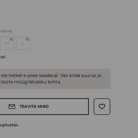
adaval)
M
L
bel
 ole hetkel e-poes saadaval. Vali enda suurus ja
us toote müügiletuleku kohta.
TEAVITA MIND
uplustes