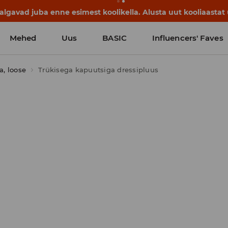
lgavad juba enne esimest koolikella. Alusta uut kooliaastat u
Mehed
Uus
BASIC
Influencers' Faves
a, loose
Trükisega kapuutsiga dressipluus