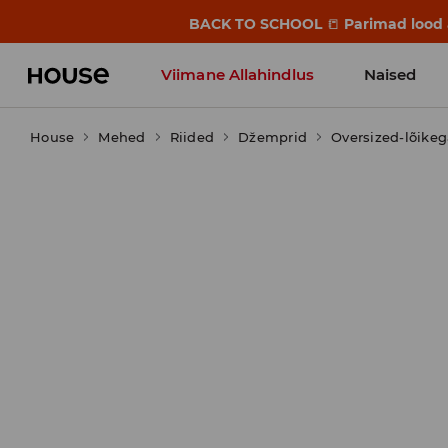
BACK TO SCHOOL
📒
Parimad lood a
Viimane Allahindlus
Naised
House
Mehed
Riided
Džemprid
Oversized-lõikeg