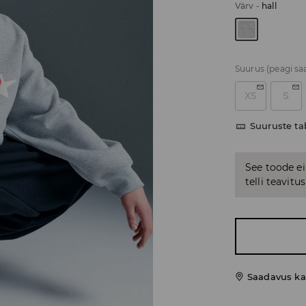
Värv
-
hall
Suurus
(peagi sa
XS
S
Suuruste ta
See toode ei
telli teavit
Saadavus ka