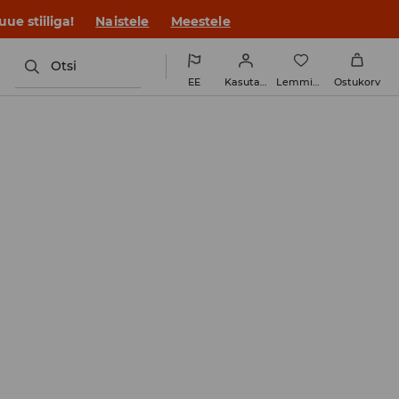
ue stiiliga!
Naistele
Meestele
Otsi
EE
Kasutaja
Lemmikud
Ostukorv