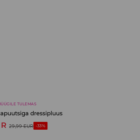
ÜÜGILE TULEMAS
kapuutsiga dressipluus
UR
-33%
29,99
EUR