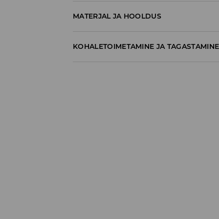
MATERJAL JA HOOLDUS
60% PUUVILL, 40% POLÜESTER
KOHALETOIMETAMINE JA TAGASTAMIN
Tarnepoliitika
Kättesaamine poest:
tasuta saatmine
3-8 tööpäeva
Kohaletoimetamine DPD pakiautomaat
3,99€
*
3-8 tööpäeva
Kuller DPD (Internetimakse)
5,99€
*
3-8 tööpäeva
Kuller DPD (Tasumine paki kättesaamisel
6,99€
*
3-8 tööpäeva