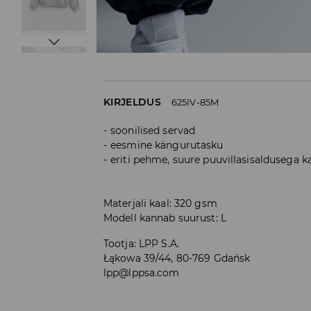
KIRJELDUS
625IV-85M
soonilised servad
eesmine kängurutasku
eriti pehme, suure puuvillasisaldusega 
Materjali kaal: 320 gsm
Modell kannab suurust: L
Tootja
:
LPP S.A.
Łąkowa 39/44, 80-769 Gdańsk
lpp@lppsa.com