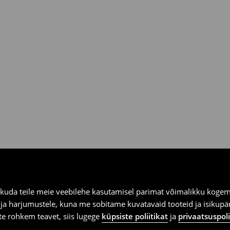
asuta saatmine
ooksul House kauplustes ja
kuda teile meie veebilehe kasutamisel parimat võimalikku kogemu
e ja harjumustele, kuna me sobitame kuvatavaid tooteid ja isikup
vite rohkem teavet, siis lugege
küpsiste poliitikat
ja
privaatsuspoli