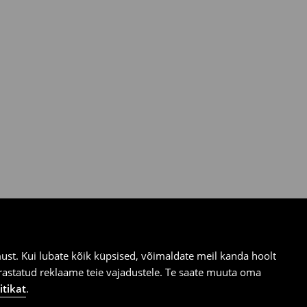
st. Kui lubate kõik küpsised, võimaldate meil kanda hoolt
ärastatud reklaame teie vajadustele. Te saate muuta oma
itikat
.