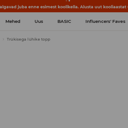
lgavad juba enne esimest koolikella. Alusta uut kooliaastat u
Mehed
Uus
BASIC
Influencers' Faves
Trükisega lühike topp