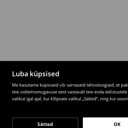
valitud tagastusmeetodite kaudu.
⟶
Tagastuse täpsemad reeglid
Luba küpsised
Me kasutame küpsiseid või sarnaseid tehnoloogiaid, et pak
teie ostlemismugavuse eest vastavalt teie enda eelistustel
valikut igal ajal, kui klõpsate valikul „Sätted“, ning kui soo
Sätted
OK