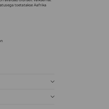
gatusega toetatakse Aafrika
on
E
SU