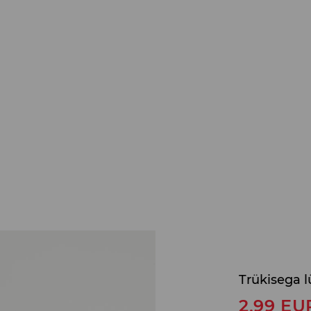
Trükisega l
2,99
EU