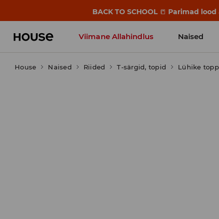
BACK TO SCHOOL
📒
Parimad lood a
Viimane Allahindlus
Naised
House
Naised
Riided
T-särgid, topid
Lühike topp