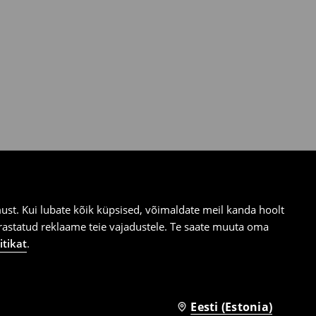
st. Kui lubate kõik küpsised, võimaldate meil kanda hoolt
ärastatud reklaame teie vajadustele. Te saate muuta oma
itikat
.
Eesti (Estonia)