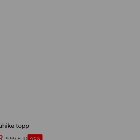
ühike topp
R
-70%
9,99
EUR