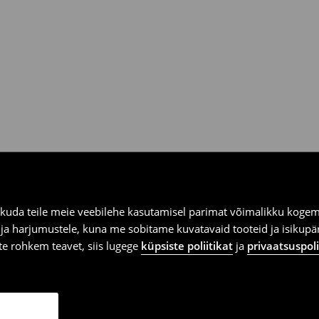
kuda teile meie veebilehe kasutamisel parimat võimalikku kogemu
e ja harjumustele, kuna me sobitame kuvatavaid tooteid ja isikup
vite rohkem teavet, siis lugege
küpsiste poliitikat
ja
privaatsuspoli