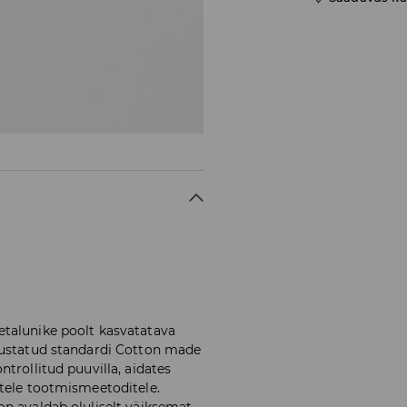
talunike poolt kasvatatava
nustatud standardi Cotton made
trollitud puuvilla, aidates
atele tootmismeetoditele.
n avaldab oluliselt väiksemat