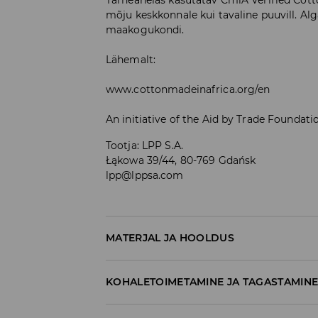
mõju keskkonnale kui tavaline puuvill. Al
maakogukondi.
Lähemalt:
www.cottonmadeinafrica.org/en
An initiative of the Aid by Trade Foundati
Tootja
:
LPP S.A.
Łąkowa 39/44, 80-769 Gdańsk
lpp@lppsa.com
MATERJAL JA HOOLDUS
Materjal I
:
95% PUUVILL, 5% ELASTAAN
KOHALETOIMETAMINE JA TAGASTAMIN
MASINPESU MAKS.TEMP. 30 ° C – ÕRNPE
Tarnepoliitika