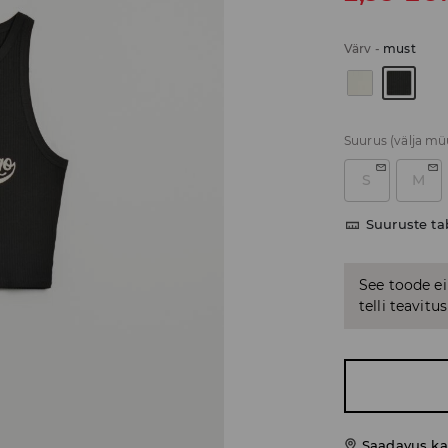
Värv
-
must
Suurus
(välja m
S
M
Suuruste ta
See toode ei
telli teavit
Saadavus ka