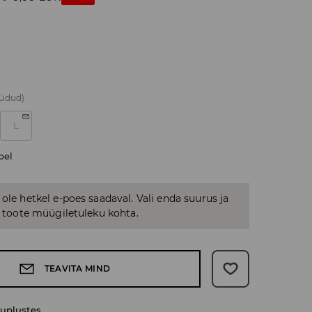
üüdud)
L
bel
 ole hetkel e-poes saadaval. Vali enda suurus ja
us toote müügiletuleku kohta.
TEAVITA MIND
uplustes