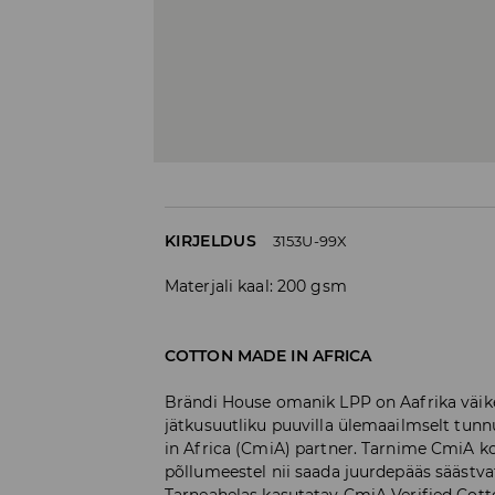
KIRJELDUS
3153U-99X
Materjali kaal: 200 gsm
COTTON MADE IN AFRICA
Brändi House omanik LPP on Aafrika väike
jätkusuutliku puuvilla ülemaailmselt tun
in Africa (CmiA) partner. Tarnime CmiA kon
põllumeestel nii saada juurdepääs säästv
Tarneahelas kasutatav CmiA Verified Cotto