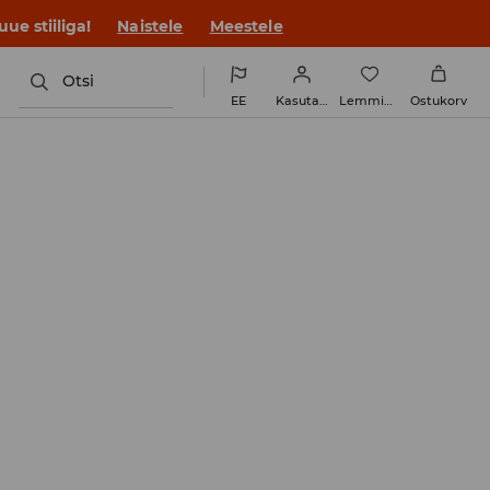
ue stiiliga!
Naistele
Meestele
Otsi
EE
Kasutaja
Lemmikud
Ostukorv