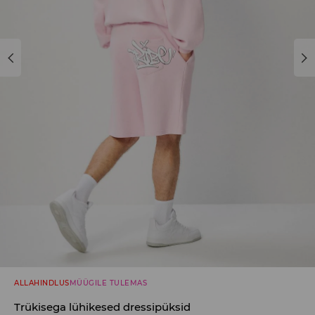
ALLAHINDLUS
MÜÜGILE TULEMAS
Trükisega lühikesed dressipüksid