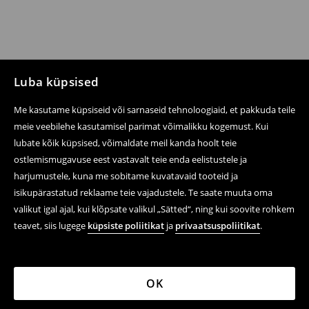
Luba küpsised
Me kasutame küpsiseid või sarnaseid tehnoloogiaid, et pakkuda teile
meie veebilehe kasutamisel parimat võimalikku kogemust. Kui
lubate kõik küpsised, võimaldate meil kanda hoolt teie
ostlemismugavuse eest vastavalt teie enda eelistustele ja
harjumustele, kuna me sobitame kuvatavaid tooteid ja
isikupärastatud reklaame teie vajadustele. Te saate muuta oma
valikut igal ajal, kui klõpsate valikul „Sätted“, ning kui soovite rohkem
teavet, siis lugege
küpsiste poliitikat
ja
privaatsuspoliitikat
.
OK