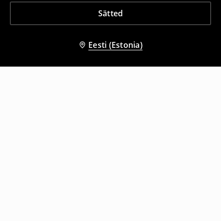
Sätted
Eesti (Estonia)
Teised kliendid valisid ka