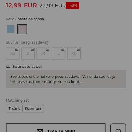
12,99
EUR
22,99
EUR
-43%
Värv
-
pastelne roosa
Suurus
(peagi saadaval)
XS
S
M
L
XL
Suuruste tabel
See toode ei ole hetkel e-poes saadaval. Vali enda suurus ja
telli teavitus toote müügiletuleku kohta.
Matching set
T-särk
Džemper
TEAVITA MIND