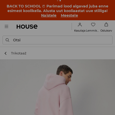
BACK TO SCHOOL
📒
Parimad lood algavad juba enne
esimest koolikella. Alusta uut kooliaastat uue stiiliga!
Naistele
Meestele
Lemmikud
Kasutaja
Ostukorv
Otsi
Trikotaaž