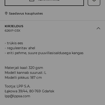
Saadavus kauplustes
KIRJELDUS
626IP-03X
trükis ees
reguleeritav ahel
eriti pehme, suure puuvillasisaldusega kangas
Materjali kaal: 320 gsm
Modell kannab suurust: L
Modelli pikkus: 187 cm
Tootja
:
LPP S.A.
Łąkowa 39/44, 80-769 Gdańsk
lpp@lppsa.com