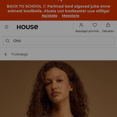
BACK TO SCHOOL
📒
Parimad lood algavad juba enne
esimest koolikella. Alusta uut kooliaastat uue stiiliga!
Naistele
Meestele
Lemmikud
Kasutaja
Ostukorv
Otsi
Trükisega