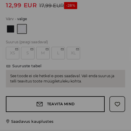
12,99
EUR
17,99
EUR
-28%
Värv
-
valge
Suurus
(peagi saadaval)
XS
S
M
L
XL
Suuruste tabel
See toode ei ole hetkel e-poes saadaval. Vali enda suurus ja
telli teavitus toote müügiletuleku kohta.
TEAVITA MIND
Saadavus kauplustes