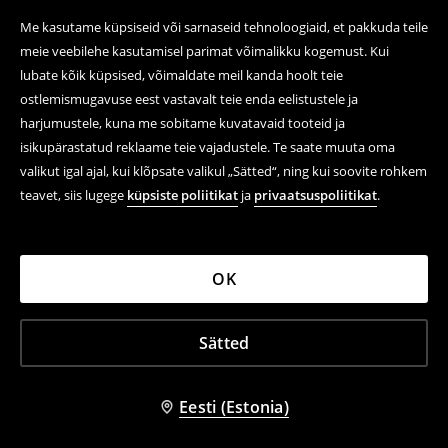
Me kasutame küpsiseid või sarnaseid tehnoloogiaid, et pakkuda teile
meie veebilehe kasutamisel parimat võimalikku kogemust. Kui
lubate kõik küpsised, võimaldate meil kanda hoolt teie
ostlemismugavuse eest vastavalt teie enda eelistustele ja
harjumustele, kuna me sobitame kuvatavaid tooteid ja
isikupärastatud reklaame teie vajadustele. Te saate muuta oma
valikut igal ajal, kui klõpsate valikul „Sätted“, ning kui soovite rohkem
teavet, siis lugege
küpsiste poliitikat
ja
privaatsuspoliitikat
.
OK
Sätted
Eesti (Estonia)