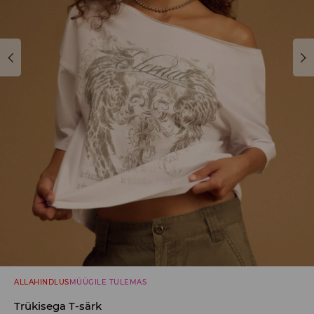
ALLAHINDLUS
MÜÜGILE TULEMAS
Trükisega T-särk