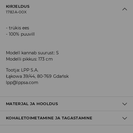
KIRJELDUS
178JA-00X
trükis ees
100% puuvill
Modell kannab suurust: S
Modelli pikkus: 173 cm
Tootja
:
LPP S.A.
Łąkowa 39/44, 80-769 Gdańsk
lpp@lppsa.com
MATERJAL JA HOOLDUS
KOHALETOIMETAMINE JA TAGASTAMINE
100% PUUVILL