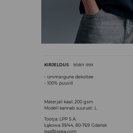
KIRJELDUS
908IY-99X
ümmargune dekoltee
100% puuvill
Materjali kaal: 200 gsm
Modell kannab suurust: L
Tootja
:
LPP S.A.
Łąkowa 39/44, 80-769 Gdańsk
lpp@lppsa.com