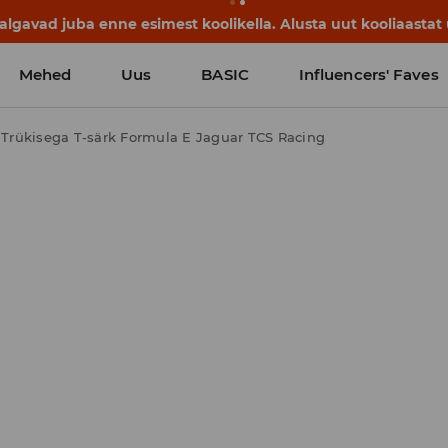
lgavad juba enne esimest koolikella. Alusta uut kooliaastat u
Mehed
Uus
BASIC
Influencers' Faves
Trükisega T-särk Formula E Jaguar TCS Racing