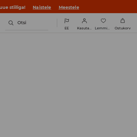
ue stiiliga!
Naistele
Meestele
Otsi
EE
Kasutaja
Lemmikud
Ostukorv