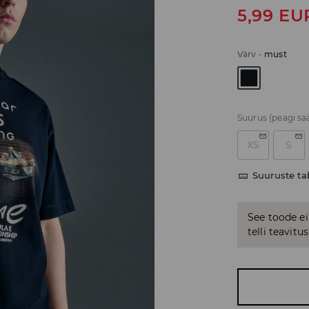
5,99
EU
Värv
-
must
Suurus
(peagi sa
XS
S
Suuruste ta
See toode ei
telli teavit