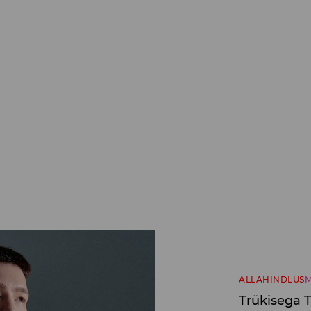
ALLAHINDLUS
M
Trükisega 