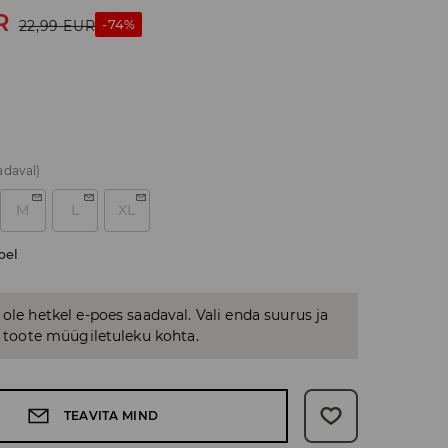
R
-74%
22,99
EUR
adaval)
M
L
XL
bel
 ole hetkel e-poes saadaval. Vali enda suurus ja
us toote müügiletuleku kohta.
TEAVITA MIND