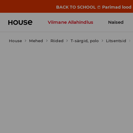
BACK TO SCHOOL
📒
Parimad lood a
Viimane Allahindlus
Naised
House
Mehed
Riided
T-särgid, polo
Litsentsid