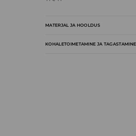
MATERJAL JA HOOLDUS
100% PUUVILL
KOHALETOIMETAMINE JA TAGASTAMIN
Tarnepoliitika
Kättesaamine poest:
tasuta saatmine
3-8 tööpäeva
Kohaletoimetamine DPD pakiautomaat
3,99€
*
3-8 tööpäeva
Kuller DPD (Internetimakse)
5,99€
*
3-8 tööpäeva
Kuller DPD (Tasumine paki kättesaamisel