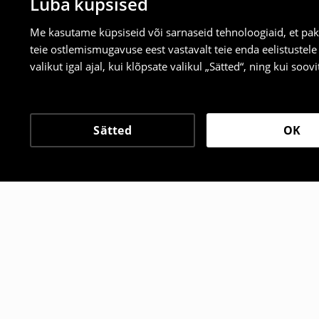
Luba küpsised
Me kasutame küpsiseid või sarnaseid tehnoloogiaid, et pak
teie ostlemismugavuse eest vastavalt teie enda eelistustel
valikut igal ajal, kui klõpsate valikul „Sätted“, ning kui soo
Sätted
OK