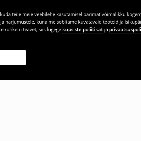
kuda teile meie veebilehe kasutamisel parimat võimalikku kogemu
e ja harjumustele, kuna me sobitame kuvatavaid tooteid ja isikup
vite rohkem teavet, siis lugege
küpsiste poliitikat
ja
privaatsuspoli