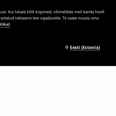
st. Kui lubate kõik küpsised, võimaldate meil kanda hoolt
ärastatud reklaame teie vajadustele. Te saate muuta oma
itikat
.
Eesti (Estonia)