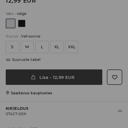
12,99
EUR
Värv
-
valge
Suurus
-
Vali suurus
S
M
L
XL
XXL
Suuruste tabel
Lisa
-
12,99
EUR
Saadavus kauplustes
KIRJELDUS
074JT-00X