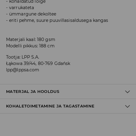
kohaldatud lõige
varrukateta
ümmargune dekoltee
eriti pehme, suure puuvillasisaldusega kangas
Materjali kaal: 180 gsm
Modelli pikkus: 188 cm
Tootja
:
LPP S.A.
Łąkowa 39/44, 80-769 Gdańsk
lpp@lppsa.com
MATERJAL JA HOOLDUS
KOHALETOIMETAMINE JA TAGASTAMINE
100% PUUVILL
Tarnepoliitika