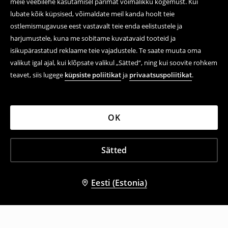
meie veebilehe kasutamisel parimat võimalikku kogemust. Kui
lubate kõik küpsised, võimaldate meil kanda hoolt teie
ostlemismugavuse eest vastavalt teie enda eelistustele ja
harjumustele, kuna me sobitame kuvatavaid tooteid ja
isikupärastatud reklaame teie vajadustele. Te saate muuta oma
valikut igal ajal, kui klõpsate valikul „Sätted“, ning kui soovite rohkem
teavet, siis lugege
küpsiste poliitikat
ja
privaatsuspoliitikat
.
OK
Sätted
Eesti (Estonia)