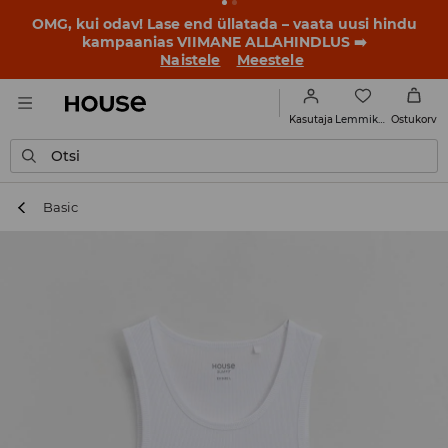
OMG, kui odav! Lase end üllatada – vaata uusi hindu
kampaanias VIIMANE ALLAHINDLUS ➡️
Naistele
Meestele
Lemmikud
Kasutaja
Ostukorv
Otsi
Basic