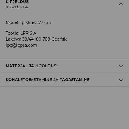
KIRJELDUS
0632U-MC4
Modelli pikkus: 177 cm
Tootja
:
LPP S.A.
Łąkowa 39/44, 80-769 Gdańsk
lpp@lppsa.com
MATERJAL JA HOOLDUS
KOHALETOIMETAMINE JA TAGASTAMINE
Materjal I
:
100% VISKOOS
MASINPESU MAKS.TEMP. 30 ° C – ÕRNPESU
Tarnepoliitika
MITTE VALGENDADA
Kättesaamine poest:
TRUMMELKUIVATUS KEELATUD
tasuta saatmine
3-8 tööpäeva
TRIIKIMISE TEMP KUNI 110° C. MITTE AURUTADA
Kohaletoimetamine DPD pakiautomaat