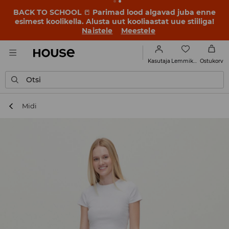
BACK TO SCHOOL
📒
Parimad lood algavad juba enne
esimest koolikella. Alusta uut kooliaastat uue stiiliga!
Naistele
Meestele
Lemmikud
Kasutaja
Ostukorv
Otsi
Midi