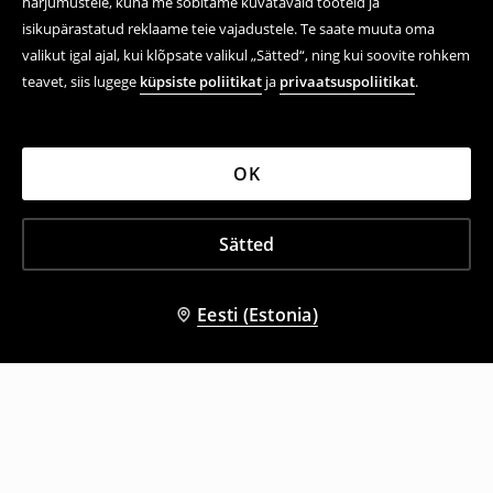
harjumustele, kuna me sobitame kuvatavaid tooteid ja
isikupärastatud reklaame teie vajadustele. Te saate muuta oma
valikut igal ajal, kui klõpsate valikul „Sätted“, ning kui soovite rohkem
teavet, siis lugege
küpsiste poliitikat
ja
privaatsuspoliitikat
.
OK
Sätted
Eesti (Estonia)