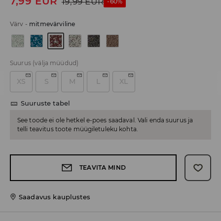
7,99
EUR
19,99
EUR
-60%
Värv
-
mitmevärviline
Suurus
(välja müüdud)
XS
S
M
L
XL
Suuruste tabel
See toode ei ole hetkel e-poes saadaval. Vali enda suurus ja
telli teavitus toote müügiletuleku kohta.
TEAVITA MIND
Saadavus kauplustes