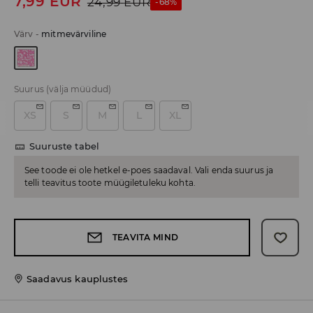
7,99
EUR
24,99
EUR
-68%
Värv
-
mitmevärviline
Suurus
(välja müüdud)
XS
S
M
L
XL
Suuruste tabel
See toode ei ole hetkel e-poes saadaval. Vali enda suurus ja
telli teavitus toote müügiletuleku kohta.
TEAVITA MIND
Saadavus kauplustes