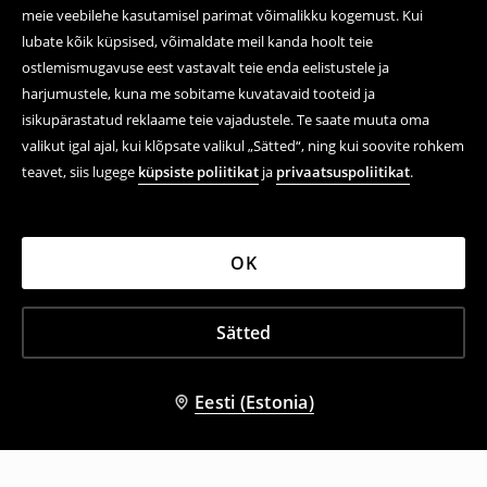
meie veebilehe kasutamisel parimat võimalikku kogemust. Kui
lubate kõik küpsised, võimaldate meil kanda hoolt teie
ostlemismugavuse eest vastavalt teie enda eelistustele ja
harjumustele, kuna me sobitame kuvatavaid tooteid ja
isikupärastatud reklaame teie vajadustele. Te saate muuta oma
valikut igal ajal, kui klõpsate valikul „Sätted“, ning kui soovite rohkem
teavet, siis lugege
küpsiste poliitikat
ja
privaatsuspoliitikat
.
OK
Sätted
Eesti (Estonia)