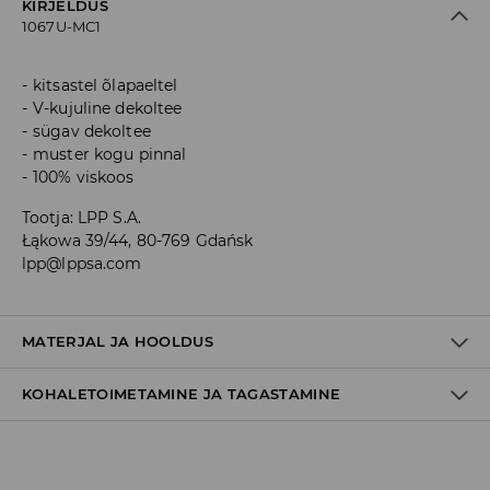
KIRJELDUS
1067U-MC1
kitsastel õlapaeltel
V-kujuline dekoltee
sügav dekoltee
muster kogu pinnal
100% viskoos
Tootja
:
LPP S.A.
Łąkowa 39/44, 80-769 Gdańsk
lpp@lppsa.com
MATERJAL JA HOOLDUS
KOHALETOIMETAMINE JA TAGASTAMINE
Materjal I
:
100% VISKOOS
MITTE VALGENDADA
Tarnepoliitika
TRUMMELKUIVATUS KEELATUD