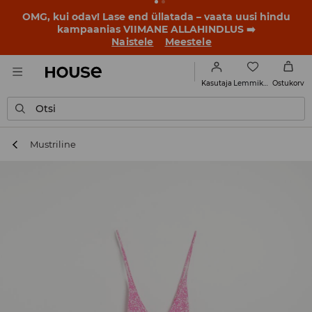
OMG, kui odav! Lase end üllatada – vaata uusi hindu
kampaanias VIIMANE ALLAHINDLUS ➡️
Naistele
Meestele
Lemmikud
Kasutaja
Ostukorv
Otsi
Mustriline