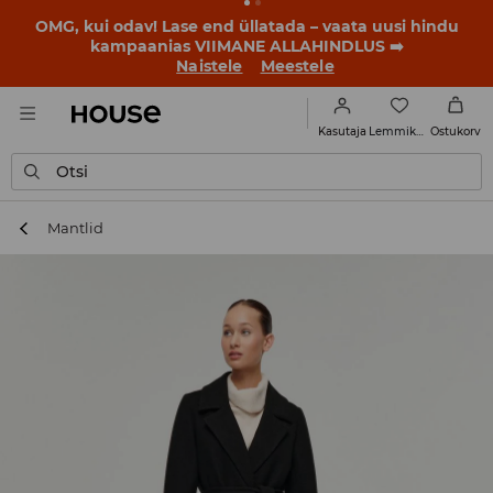
BACK TO SCHOOL
📒
Parimad lood algavad juba enne
esimest koolikella. Alusta uut kooliaastat uue stiiliga!
Naistele
Meestele
Lemmikud
Kasutaja
Ostukorv
Otsi
Mantlid