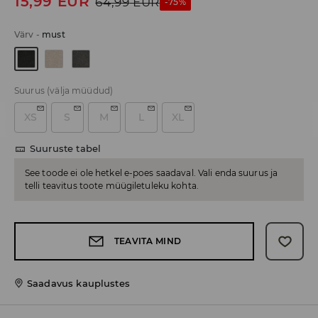
15,99
EUR
64,99
EUR
-75%
Värv
-
must
Suurus
(välja müüdud)
XS
S
M
L
XL
Suuruste tabel
See toode ei ole hetkel e-poes saadaval. Vali enda suurus ja
telli teavitus toote müügiletuleku kohta.
TEAVITA MIND
Saadavus kauplustes