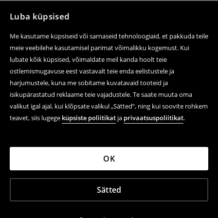
Luba küpsised
Me kasutame küpsiseid või sarnaseid tehnoloogiaid, et pakkuda teile
meie veebilehe kasutamisel parimat võimalikku kogemust. Kui
lubate kõik küpsised, võimaldate meil kanda hoolt teie
ostlemismugavuse eest vastavalt teie enda eelistustele ja
harjumustele, kuna me sobitame kuvatavaid tooteid ja
isikupärastatud reklaame teie vajadustele. Te saate muuta oma
valikut igal ajal, kui klõpsate valikul „Sätted“, ning kui soovite rohkem
teavet, siis lugege
küpsiste poliitikat
ja
privaatsuspoliitikat
.
OK
Sätted