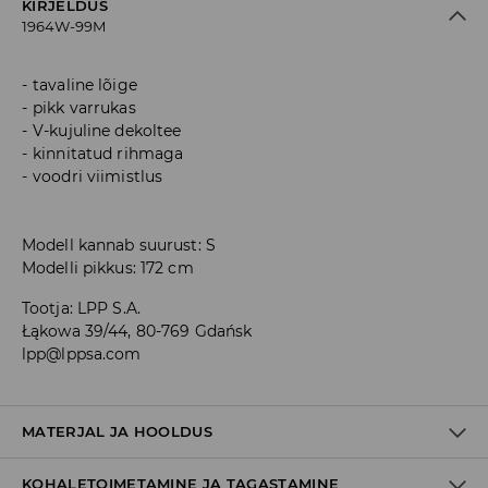
KIRJELDUS
1964W-99M
tavaline lõige
pikk varrukas
V-kujuline dekoltee
kinnitatud rihmaga
voodri viimistlus
Modell kannab suurust: S
Modelli pikkus: 172 cm
Tootja
:
LPP S.A.
Łąkowa 39/44, 80-769 Gdańsk
lpp@lppsa.com
MATERJAL JA HOOLDUS
KOHALETOIMETAMINE JA TAGASTAMINE