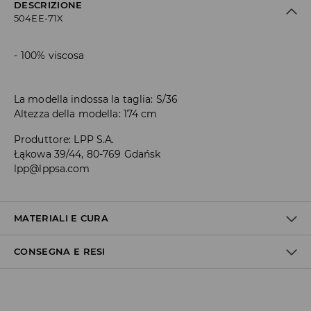
DESCRIZIONE
504EE-71X
100% viscosa
La modella indossa la taglia: S/36
Altezza della modella: 174 cm
Produttore
:
LPP S.A.
Łąkowa 39/44, 80-769 Gdańsk
lpp@lppsa.com
MATERIALI E CURA
CONSEGNA E RESI
Materiale I
:
100% VISCOSA
LAVAGGIO IN LAVATRICE A TEMPERATURA MASSIMA 30°C -
Politica di spedizione
PROCEDIMENTO DELICATO