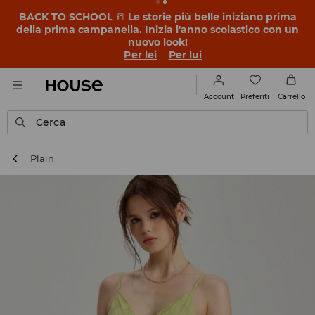
BACK TO SCHOOL
📒
Le storie più belle iniziano prima
della prima campanella. Inizia l'anno scolastico con un
nuovo look!
Per lei
Per lui
Preferiti
Account
Carrello
Cerca
Plain