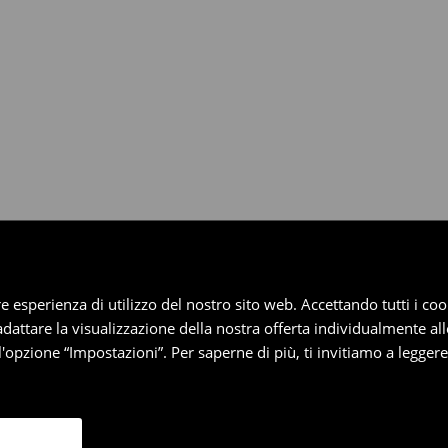
dotti entro 30 giorni attraverso
pplica ai pagamenti differiti).
iore esperienza di utilizzo del nostro sito web. Accettando tutti i 
 adattare la visualizzazione della nostra offerta individualmente al
'opzione “Impostazioni”. Per saperne di più, ti invitiamo a legger