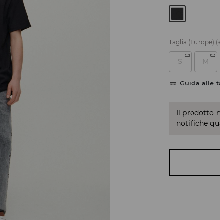
Taglia (Europe)
(
S
M
Guida alle t
Il prodotto 
notifiche q