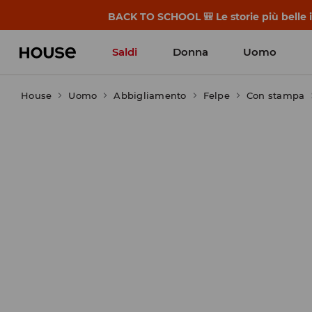
BACK TO SCHOOL 🎒 Le storie più belle i
Saldi
Donna
Uomo
House
Uomo
Abbigliamento
Felpe
Con stampa