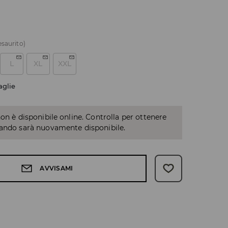
esaurito)
L
XL
XXL
aglie
non è disponibile online. Controlla per ottenere
uando sarà nuovamente disponibile.
AVVISAMI