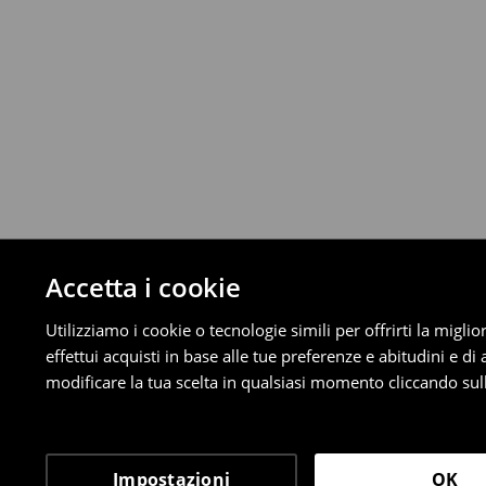
Fino a 40 EUR –
4.99 EUR
Da 40 EUR –
Gratuita
⟶
Scopri di più
Politica di reso
È possibile restituire gratuitamente i pro
metodi di restituzione selezionati (non si a
Informazioni dettagliate su resi
Accetta i cookie
Utilizziamo i cookie o tecnologie simili per offrirti la migl
effettui acquisti in base alle tue preferenze e abitudini e di
modificare la tua scelta in qualsiasi momento cliccando sull
Impostazioni
OK