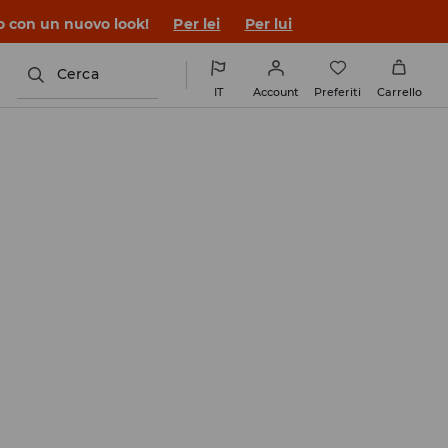
co con un nuovo look!
Per lei
Per lui
Cerca
IT
Account
Preferiti
Carrello