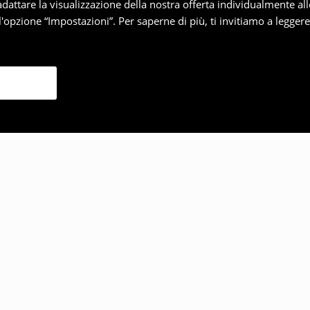
 adattare la visualizzazione della nostra offerta individualmente al
'opzione “Impostazioni”. Per saperne di più, ti invitiamo a legger
lto anche