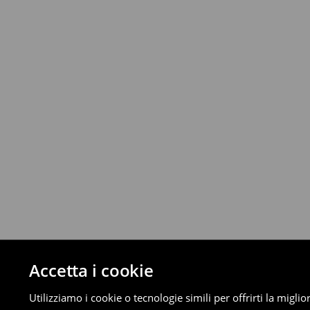
Fino a 40 EUR –
4.49 EUR
Da 40 EUR –
Gratuita
GLS ParcelShop (4 - 9 giorni lavorativi):
Fino a 40 EUR –
4.49 EUR
Da 40 EUR –
Gratuita
Corriere (4 - 9 giorni lavorativi):
Fino a 40 EUR –
4.99 EUR
Da 40 EUR –
Gratuita
⟶
Scopri di più
Politica di reso
È possibile restituire gratuitamente i pro
metodi di restituzione selezionati (non si a
Informazioni dettagliate su resi
Accetta i cookie
Utilizziamo i cookie o tecnologie simili per offrirti la migl