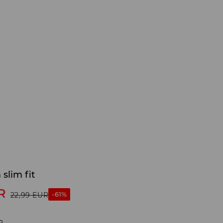
slim fit
R
-61%
22,99
EUR
o