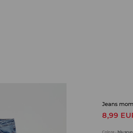
Jeans mom 
8,99
EU
Colore
-
blu scur