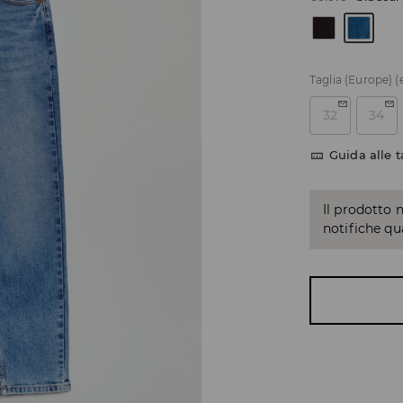
Taglia (Europe)
(
32
34
Guida alle t
Il prodotto 
notifiche q