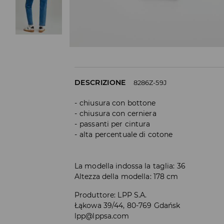
DESCRIZIONE
8286Z-59J
chiusura con bottone
chiusura con cerniera
passanti per cintura
alta percentuale di cotone
La modella indossa la taglia: 36
Altezza della modella: 178 cm
Produttore
:
LPP S.A.
Łąkowa 39/44, 80-769 Gdańsk
lpp@lppsa.com