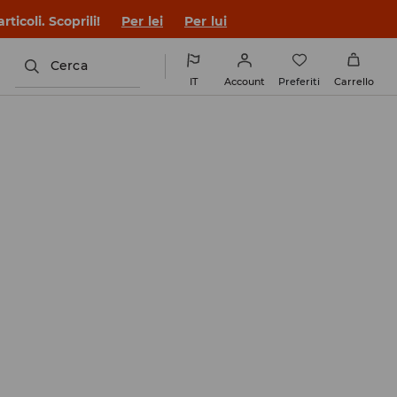
ticoli. Scoprili!
Per lei
Per lui
Cerca
IT
Account
Preferiti
Carrello