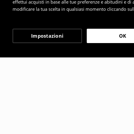
effettui acquisti in base alle tue preferenze e abitudini e di
modificare la tua scelta in qualsiasi momento cliccando sull
Impostazioni
OK
Altri clienti hanno sce