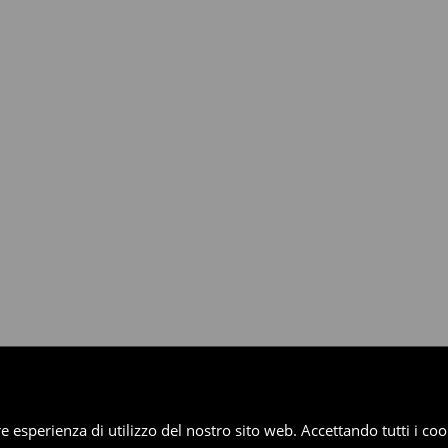
dotti entro 30 giorni attraverso
pplica ai pagamenti differiti).
iore esperienza di utilizzo del nostro sito web. Accettando tutti i 