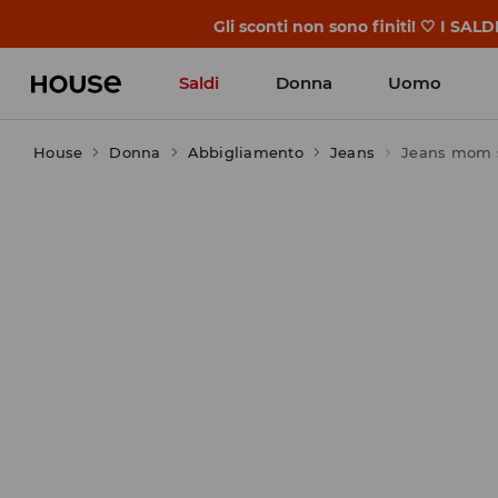
Gli sconti non sono finiti! 🤍 I SAL
Saldi
Donna
Uomo
House
Donna
Abbigliamento
Jeans
Jeans mom s