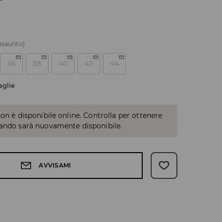
esaurito)
36
38
40
42
44
aglie
non è disponibile online. Controlla per ottenere
uando sarà nuovamente disponibile.
AVVISAMI