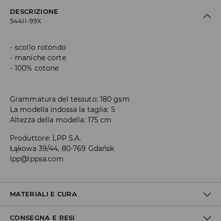
DESCRIZIONE
544II-99X
scollo rotondo
maniche corte
100% cotone
Grammatura del tessuto: 180 gsm
La modella indossa la taglia: S
Altezza della modella: 175 cm
Produttore
:
LPP S.A.
Łąkowa 39/44, 80-769 Gdańsk
lpp@lppsa.com
MATERIALI E CURA
CONSEGNA E RESI
1° TESSUTO
:
100% COTONE