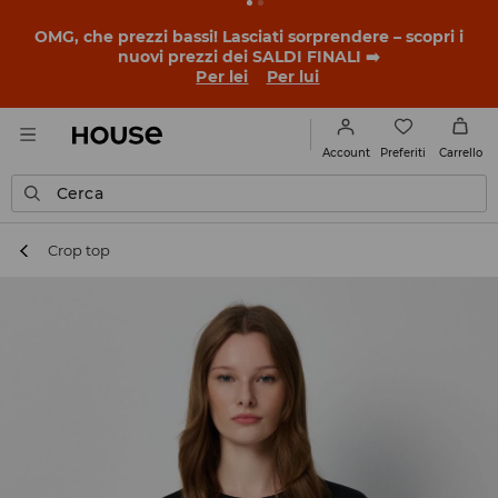
BACK TO SCHOOL
📒
Le storie più belle iniziano prima
della prima campanella. Inizia l'anno scolastico con un
nuovo look!
Per lei
Per lui
Preferiti
Account
Carrello
Cerca
Crop top