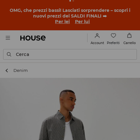
OMG, che prezzi bassi! Lasciati sorprendere – scopri i
nuovi prezzi dei SALDI FINALI ➡️
Per lei
Per lui
Preferiti
Account
Carrello
Cerca
Denim