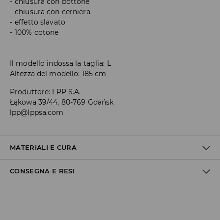
chiusura con bottone
chiusura con cerniera
effetto slavato
100% cotone
Il modello indossa la taglia: L
Altezza del modello: 185 cm
Produttore
:
LPP S.A.
Łąkowa 39/44, 80-769 Gdańsk
lpp@lppsa.com
MATERIALI E CURA
CONSEGNA E RESI
1° TESSUTO
:
100% COTONE
Politica di spedizione