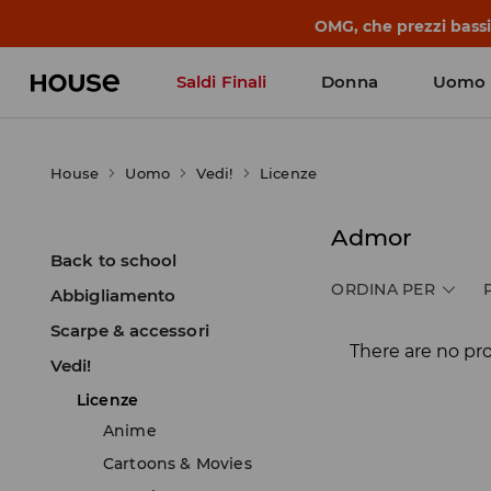
OMG, che prezzi bassi!
Saldi Finali
Donna
Uomo
House
Uomo
Vedi!
Licenze
Admor
Back to school
ORDINA PER
Abbigliamento
Scarpe & accessori
There are no pr
Vedi!
Licenze
Anime
Cartoons & Movies