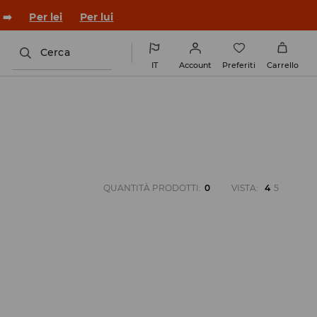
 ➡️
Per lei
Per lui
Cerca
IT
Account
Preferiti
Carrello
QUANTITÀ PRODOTTI
:
0
VISTA
:
4
5