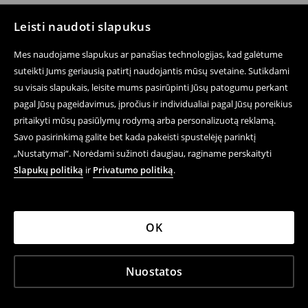
Leisti naudoti slapukus
Sekite mus
Mes naudojame slapukus ar panašias technologijas, kad galėtume
suteikti Jums geriausią patirtį naudojantis mūsų svetaine. Sutikdami
su visais slapukais, leisite mums pasirūpinti Jūsų patogumu perkant
pagal Jūsų pageidavimus, įpročius ir individualiai pagal Jūsų poreikius
Pagalba ir Kontaktai
pritaikyti mūsų pasiūlymų rodymą arba personalizuotą reklamą.
E-parduotuvė
Savo pasirinkimą galite bet kada pakeisti spustelėję parinktį
„Nustatymai“. Norėdami sužinoti daugiau, raginame perskaityti
Sąlygos Privatumo Politika
Slapukų politiką
ir
Privatumo politiką
.
Teisiniai Klausimai
LPP
OK
Nuostatos
LPP LITHUANIA UAB, J. Balčikonio st. 3 Vilnius LT-08247,
LT117959419.