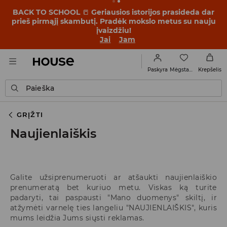
BACK TO SCHOOL
📒
Geriausios istorijos prasideda dar
prieš pirmąjį skambutį. Pradėk mokslo metus su nauju
įvaizdžiu!
Jai
Jam
Mėgstamiausi
Paskyra
Krepšelis
Paieška
GRĮŽTI
Naujienlaiškis
Galite užsiprenumeruoti ar atšaukti naujienlaiškio
prenumeratą bet kuriuo metu. Viskas ką turite
padaryti, tai paspausti "Mano duomenys" skiltį, ir
atžymėti varnelę ties langeliu "NAUJIENLAIŠKIS", kuris
mums leidžia Jums siųsti reklamas.