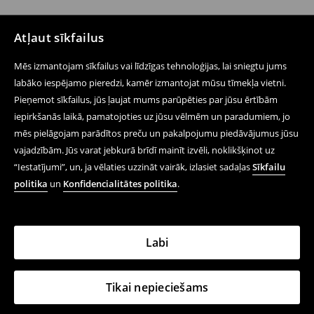
Atļaut sīkfailus
Mēs izmantojam sīkfailus vai līdzīgas tehnoloģijas, lai sniegtu jums
labāko iespējamo pieredzi, kamēr izmantojat mūsu tīmekļa vietni.
Pieņemot sīkfailus, jūs ļaujat mums parūpēties par jūsu ērtībām
iepirkšanās laikā, pamatojoties uz jūsu vēlmēm un paradumiem, jo
mēs pielāgojam parādītos preču un pakalpojumu piedāvājumus jūsu
vajadzībām. Jūs varat jebkurā brīdī mainīt izvēli, noklikšķinot uz
“Iestatījumi”, un, ja vēlaties uzzināt vairāk, izlasiet sadaļas
Sīkfailu
politika
un
Konfidencialitātes politika
.
Labi
Tikai nepieciešams