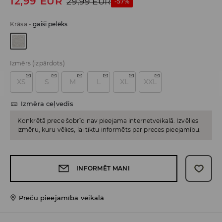
12,99
EUR
29,99
EUR
-57%
Krāsa
-
gaiši pelēks
Izmērs
(izpārdots)
XS
S
M
L
XL
XXL
Izmēra ceļvedis
Konkrētā prece šobrīd nav pieejama internetveikalā. Izvēlies
izmēru, kuru vēlies, lai tiktu informēts par preces pieejamību.
INFORMĒT MANI
Preču pieejamība veikalā