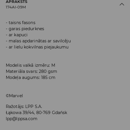
APRAKSTS
174AI-09M
taisns fasons
garas piedurknes
ar kapuci
malas apdarinātas ar savilcēju
ar lielu kokvilnas piejaukumu
Modelis valkā izmēru: M
Materiāla svars: 280 gsm
Modeļa augums: 185 cm
©Marvel
Ražotājs
:
LPP S.A.
Łąkowa 39/44, 80-769 Gdańsk
lpp@lppsa.com