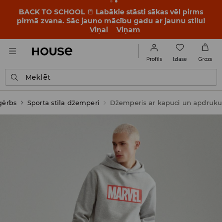
BACK TO SCHOOL
📒
Labākie stāsti sākas vēl pirms
pirmā zvana. Sāc jauno mācību gadu ar jaunu stilu!
Viņai
Viņam
Izlase
Profils
Grozs
Meklēt
ģērbs
Sporta stila džemperi
Džemperis ar kapuci un apdruk