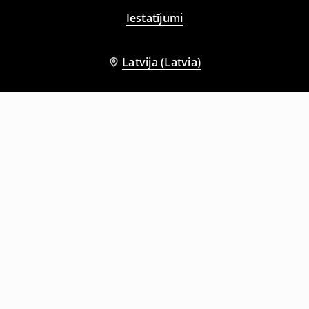
Iestatījumi
Latvija (Latvia)
Citi klienti izvēlējās arī