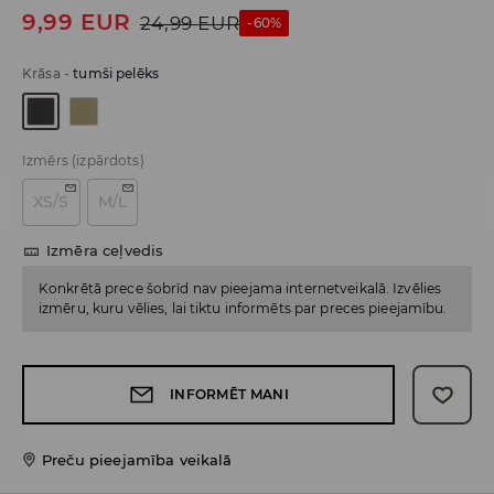
9,99
EUR
24,99
EUR
-60%
Krāsa
-
tumši pelēks
Izmērs
(izpārdots)
XS/S
M/L
Izmēra ceļvedis
Konkrētā prece šobrīd nav pieejama internetveikalā. Izvēlies
izmēru, kuru vēlies, lai tiktu informēts par preces pieejamību.
INFORMĒT MANI
Preču pieejamība veikalā