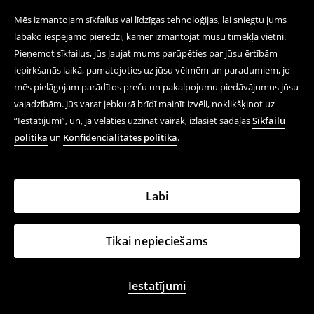
Mēs izmantojam sīkfailus vai līdzīgas tehnoloģijas, lai sniegtu jums
labāko iespējamo pieredzi, kamēr izmantojat mūsu tīmekļa vietni.
Pieņemot sīkfailus, jūs ļaujat mums parūpēties par jūsu ērtībām
iepirkšanās laikā, pamatojoties uz jūsu vēlmēm un paradumiem, jo
mēs pielāgojam parādītos preču un pakalpojumu piedāvājumus jūsu
vajadzībām. Jūs varat jebkurā brīdī mainīt izvēli, noklikšķinot uz
“Iestatījumi”, un, ja vēlaties uzzināt vairāk, izlasiet sadaļas
Sīkfailu
politika
un
Konfidencialitātes politika
.
Labi
Tikai nepieciešams
Iestatījumi