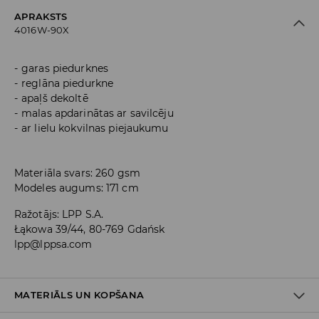
APRAKSTS
4016W-90X
garas piedurknes
reglāna piedurkne
apaļš dekoltē
malas apdarinātas ar savilcēju
ar lielu kokvilnas piejaukumu
Materiāla svars: 260 gsm
Modeles augums: 171 cm
Ražotājs
:
LPP S.A.
Łąkowa 39/44, 80-769 Gdańsk
lpp@lppsa.com
MATERIĀLS UN KOPŠANA