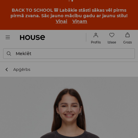
BACK TO SCHOOL 🎒 Labākie stāsti sākas vēl pirms
pirmā zvana. Sāc jauno mācību gadu ar jaunu stilu!
Viņai
Viņam
Izlase
Profils
Grozs
Meklēt
Apģērbs