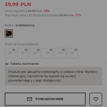
39,99
PLN
Cena regularna
89,99
PLN
-56%
Najniższa cena z 30 dni przed obniżką
59,99
PLN
-33%
Kolor
-
wielobarwny
Rozmiar
(wyprzedany)
36
37
38
39
40
41
Tabela rozmiarów
Produkt jest aktualnie niedostępny w sklepie online. Wybierz
interesujący Cię rozmiar by zapisać się na alert
powiadamiający o jego dostępności.
POWIADOM MNIE