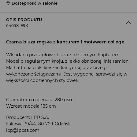
Dostępność w salonie
OPIS PRODUKTU
6465X-99X
Czarna bluza męska z kapturem i motywem college.
Wkładana przez głowę bluza z obszernym kapturem.
Model o regularnym kroju, z lekko obniżoną linią ramion.
Ma haft i nadruk, kieszeń kangurkę oraz brzegi
wykończone ściągaczami. Jest wygodna, sprawdzi się w
większości codziennych stylówek.
Gramatura materiału: 280 gsm
Wzrost modela 185 cm
Producent
:
LPP S.A.
Łąkowa 39/44, 80-769 Gdańsk
lpp@lppsa.com