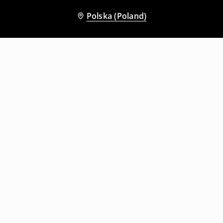
Polska (Poland)
Inni klienci wybrali także
Jasnoszara bluza bombka z kapturem
Szara bluza basic regular fit z kapturem