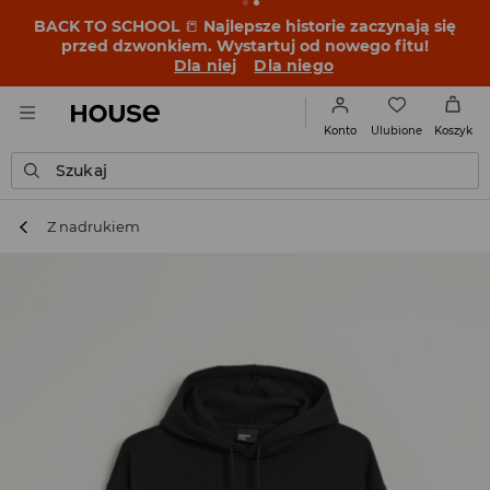
BACK TO SCHOOL
📒
Najlepsze historie zaczynają się
przed dzwonkiem. Wystartuj od nowego fitu!
Dla niej
Dla niego
Ulubione
Konto
Koszyk
Szukaj
Z nadrukiem