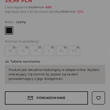
39,99
PLN
Cena regularna
129,99
PLN
-69%
Najniższa cena z 30 dni przed obniżką
59,99
PLN
-33%
Kolor
-
czarny
Rozmiar
(wyprzedany)
XS
S
M
L
XL
XXL
Tabela rozmiarów
Produkt jest aktualnie niedostępny w sklepie online. Wybierz
interesujący Cię rozmiar by zapisać się na alert
powiadamiający o jego dostępności.
POWIADOM MNIE