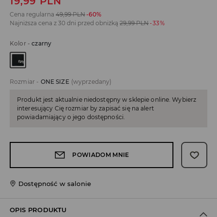
19,99
PLN
Cena regularna
49,99
PLN
-60%
Najniższa cena z 30 dni przed obniżką
29,99
PLN
-33%
Kolor
-
czarny
Rozmiar
-
ONE SIZE
(wyprzedany)
Produkt jest aktualnie niedostępny w sklepie online. Wybierz
interesujący Cię rozmiar by zapisać się na alert
powiadamiający o jego dostępności.
POWIADOM MNIE
Dostępność w salonie
OPIS PRODUKTU