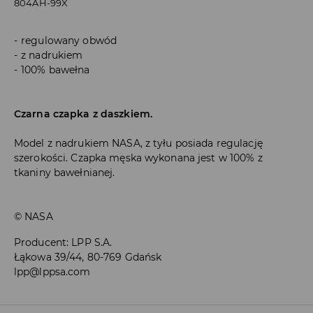
804AH-99X
regulowany obwód
z nadrukiem
100% bawełna
Czarna czapka z daszkiem.
Model z nadrukiem NASA, z tyłu posiada regulację
szerokości. Czapka męska wykonana jest w 100% z
tkaniny bawełnianej.
© NASA
Producent
:
LPP S.A.
Łąkowa 39/44, 80-769 Gdańsk
lpp@lppsa.com