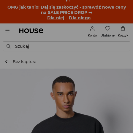
OMG jak tanio! Daj się zaskoczyć - sprawdź nowe ceny
na SALE PRICE DROP ➡️
Dla niej
Dla niego
Ulubione
Konto
Koszyk
Szukaj
Bez kaptura