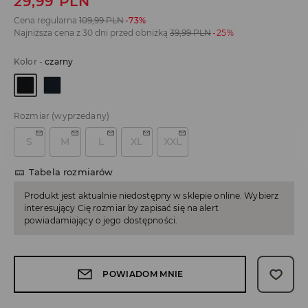
29,99
PLN
Cena regularna
109,99
PLN
-73%
Najniższa cena z 30 dni przed obniżką
39,99
PLN
-25%
Kolor
-
czarny
Rozmiar
(wyprzedany)
S
M
L
XL
XXL
Tabela rozmiarów
Produkt jest aktualnie niedostępny w sklepie online. Wybierz
interesujący Cię rozmiar by zapisać się na alert
powiadamiający o jego dostępności.
POWIADOM MNIE