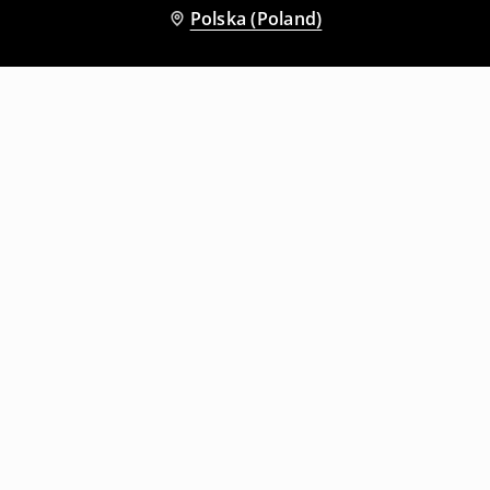
Polska (Poland)
Inni klienci wybrali także
Czarna czapka beanie z białym motywem tribal
Czarna czapka beanie z szarym motywem tribal i napisem Soul
9
,
99
PLN
9
,
99
PLN