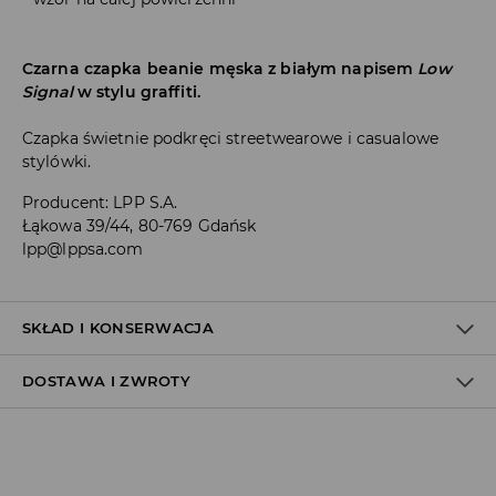
Czarna czapka beanie męska z białym napisem
Low
Signal
w stylu graffiti.
Czapka świetnie podkręci streetwearowe i casualowe
stylówki.
Producent
:
LPP S.A.
Łąkowa 39/44, 80-769 Gdańsk
lpp@lppsa.com
SKŁAD I KONSERWACJA
DOSTAWA I ZWROTY
MATERIAŁ PIERWSZY
:
100% AKRYL
Polityka dostawy
Odbiór w salonie: