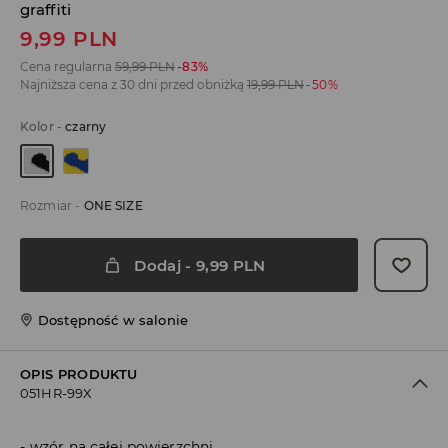
graffiti
9,99
PLN
Cena regularna
59,99
PLN
-83%
Najniższa cena z 30 dni przed obniżką
19,99
PLN
-50%
Kolor
-
czarny
Rozmiar
-
ONE SIZE
Dodaj
-
9,99
PLN
Dostępność w salonie
OPIS PRODUKTU
051HR-99X
wzór na całej powierzchni