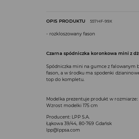
OPIS PRODUKTU
557HF-99X
rozkloszowany fason
Czarna spódniczka koronkowa mini z dż
Spódniczka mini na gumce z falowanym 
fason, a w środku ma spodenki dzianinowe.
top do kompletu.
Modelka prezentuje produkt w rozmiarze:
Wzrost modelki 175 cm
Producent
:
LPP S.A.
Łąkowa 39/44, 80-769 Gdańsk
lpp@lppsa.com