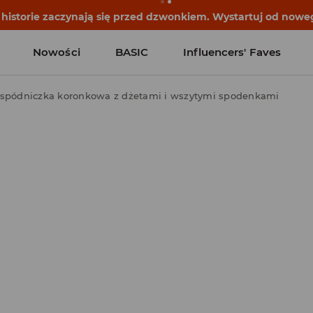
historie zaczynają się przed dzwonkiem. Wystartuj od noweg
Nowości
BASIC
Influencers' Faves
 spódniczka koronkowa z dżetami i wszytymi spodenkami