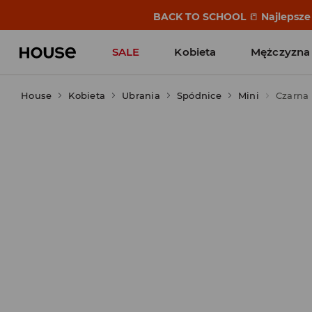
BACK TO SCHOOL
📒
Najlepsze 
SALE
Kobieta
Mężczyzna
House
Kobieta
Ubrania
Spódnice
Mini
Czarna