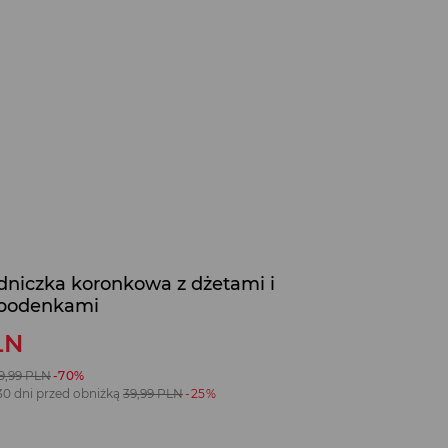
dniczka koronkowa z dżetami i
spodenkami
LN
9,99
PLN
-70%
30 dni przed obniżką
39,99
PLN
-25%