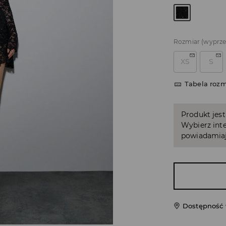
Rozmiar
(wyprz
XS
S
Tabela roz
Produkt jest
Wybierz inte
powiadamiaj
Dostępność 