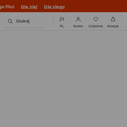
o fitu!
Dla niej
Dla niego
Szukaj
PL
Konto
Ulubione
Koszyk