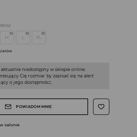
edany)
M
L
XL
miarów
 aktualnie niedostępny w sklepie online.
resujący Cię rozmiar by zapisać się na alert
ący o jego dostępności.
POWIADOM MNIE
w salonie