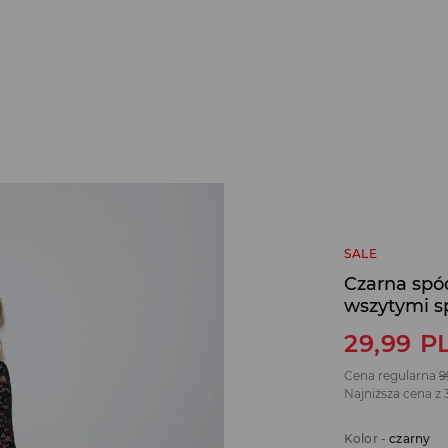
SALE
Czarna spó
wszytymi 
29,99
P
Cena regularna
9
Najniższa cena z 
Kolor
-
czarny