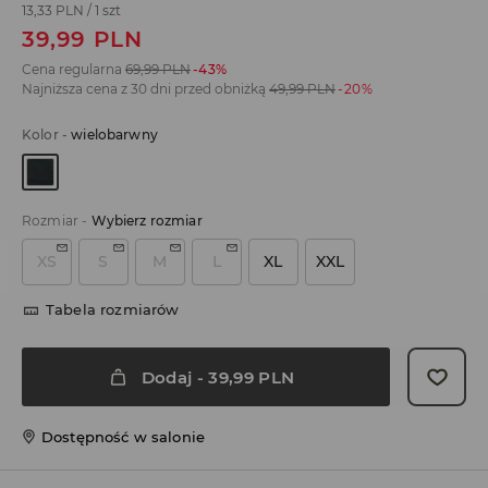
13,33 PLN
/
1 szt
39,99
PLN
Cena regularna
69,99
PLN
-43%
Najniższa cena z 30 dni przed obniżką
49,99
PLN
-20%
Kolor
-
wielobarwny
Rozmiar
-
Wybierz rozmiar
XS
S
M
L
XL
XXL
Tabela rozmiarów
Dodaj
-
39,99
PLN
Dostępność w salonie