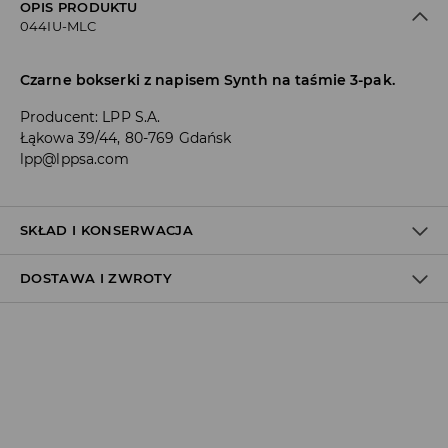
OPIS PRODUKTU
044IU-MLC
Czarne bokserki z napisem Synth na taśmie 3-pak.
Producent
:
LPP S.A.
Łąkowa 39/44, 80-769 Gdańsk
lpp@lppsa.com
SKŁAD I KONSERWACJA
DOSTAWA I ZWROTY
PIERWSZY ARTYKUŁ
:
95% BAWEŁNA, 5% ELASTAN
Polityka dostawy
Odbiór w salonie:
ZA DARMO
1–5 dni roboczych
Odbiór w ORLEN Paczka: