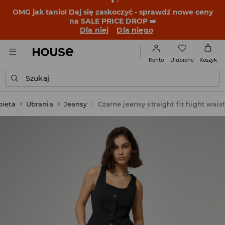
BACK TO SCHOOL
📒
Najlepsze historie zaczynają się
przed dzwonkiem. Wystartuj od nowego fitu!
Dla niej
Dla niego
Ulubione
Konto
Koszyk
Szukaj
bieta
Ubrania
Jeansy
Czarne jeansy straight fit hight waist