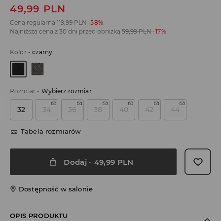
49,99
PLN
Cena regularna
119,99
PLN
-58%
Najniższa cena z 30 dni przed obniżką
59,99
PLN
-17%
Kolor
-
czarny
Rozmiar
-
Wybierz rozmiar
32
34
36
38
40
42
44
Tabela rozmiarów
Dodaj
-
49,99
PLN
Dostępność w salonie
OPIS PRODUKTU