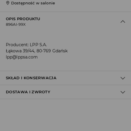
Dostępność w salonie
OPIS PRODUKTU
896AI-99X
Producent
:
LPP S.A.
Łąkowa 39/44, 80-769 Gdańsk
lpp@lppsa.com
SKŁAD I KONSERWACJA
DOSTAWA I ZWROTY
Materiał I
:
100% POLIURETAN
NIE PRAĆ
Polityka dostawy
NIE BIELIĆ
Odbiór w salonie:
NIE SUSZYĆ W SUSZARCE BĘBNOWEJ
ZA DARMO