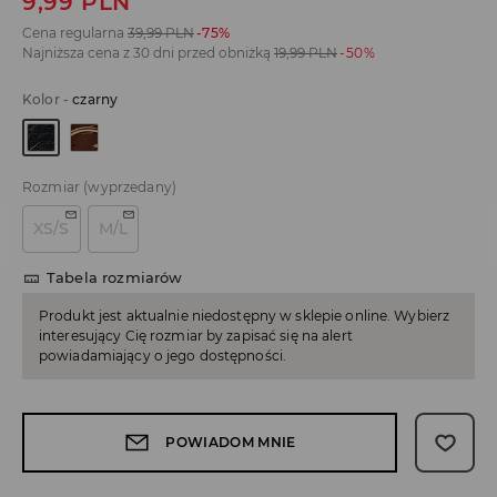
9,99
PLN
Cena regularna
39,99
PLN
-75%
Najniższa cena z 30 dni przed obniżką
19,99
PLN
-50%
Kolor
-
czarny
Rozmiar
(wyprzedany)
XS/S
M/L
Tabela rozmiarów
Produkt jest aktualnie niedostępny w sklepie online. Wybierz
interesujący Cię rozmiar by zapisać się na alert
powiadamiający o jego dostępności.
POWIADOM MNIE