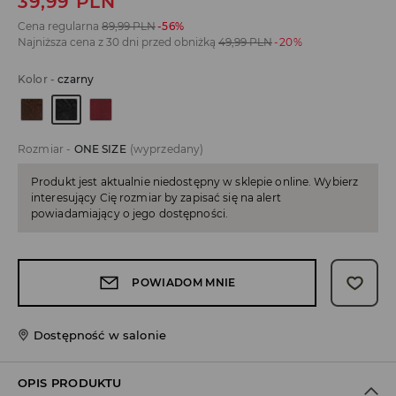
39,99
PLN
Cena regularna
89,99
PLN
-56%
Najniższa cena z 30 dni przed obniżką
49,99
PLN
-20%
Kolor
-
czarny
Rozmiar
-
ONE SIZE
(wyprzedany)
Produkt jest aktualnie niedostępny w sklepie online. Wybierz
interesujący Cię rozmiar by zapisać się na alert
powiadamiający o jego dostępności.
POWIADOM MNIE
Dostępność w salonie
OPIS PRODUKTU