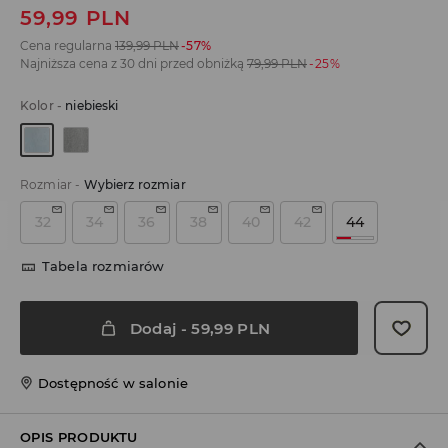
59,99
PLN
Cena regularna
139,99
PLN
-57%
Najniższa cena z 30 dni przed obniżką
79,99
PLN
-25%
Kolor
-
niebieski
Rozmiar
-
Wybierz rozmiar
32
34
36
38
40
42
44
Tabela rozmiarów
Dodaj
-
59,99
PLN
Dostępność w salonie
OPIS PRODUKTU