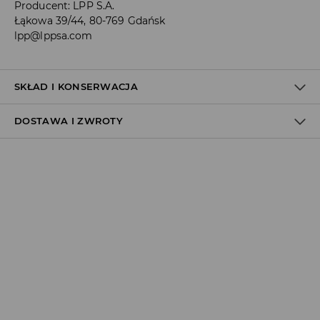
Producent
:
LPP S.A.
Łąkowa 39/44, 80-769 Gdańsk
lpp@lppsa.com
SKŁAD I KONSERWACJA
DOSTAWA I ZWROTY
100% BAWEŁNA
Polityka dostawy
Odbiór w salonie:
ZA DARMO
1–5 dni roboczych
Odbiór w ORLEN Paczka:
7,99 PLN
*
1–5 dni roboczych
Odbiór w punkcie DPD:
8,99 PLN
*
1–5 dni roboczych