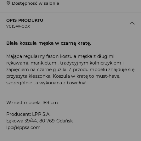
Dostępność w salonie
OPIS PRODUKTU
7015W-00X
Biała koszula męska w czarną kratę.
Mająca regularny fason koszula męska z długimi
rękawami, mankietami, tradycyjnym kołnierzykiem i
zapięciem na czarne guziki. Z przodu modelu znajduje się
przyszyta kieszonka. Koszula w kratę to must-have,
szczególnie ta wykonana z bawełny!
Wzrost modela 189 cm
Producent
:
LPP S.A.
Łąkowa 39/44, 80-769 Gdańsk
lpp@lppsa.com