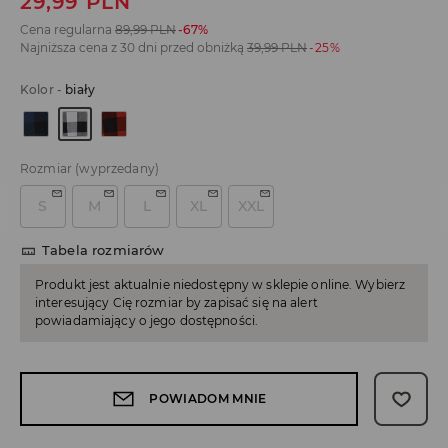
29,99
PLN
Cena regularna
89,99
PLN
-67%
Najniższa cena z 30 dni przed obniżką
39,99
PLN
-25%
Kolor
-
biały
Rozmiar
(wyprzedany)
S
M
L
XL
XXL
Tabela rozmiarów
Produkt jest aktualnie niedostępny w sklepie online. Wybierz
interesujący Cię rozmiar by zapisać się na alert
powiadamiający o jego dostępności.
POWIADOM MNIE