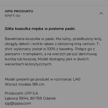
OPIS PRODUKTU
9797T-11X
Żółta koszulka męska w poziome paski.
Bawełniana koszulka w paski. Ma luźny, przedłużony krój,
okrągły dekolt i krótki rękaw z obniżoną linią ramion. T-
shirt wykonany został w 100% z bawełny. Połącz go z
jeansami i trampkami, a na wierzch zarzuć denimową
kurtkę lub koszulę. Model dostępny jest w dwóch
wariantach kolorytycznych.
Model prezentuje produkt w rozmiarze: L/40
Wzrost modela 189 cm
Producent
:
LPP S.A.
Łąkowa 39/44, 80-769 Gdańsk
lpp@lppsa.com