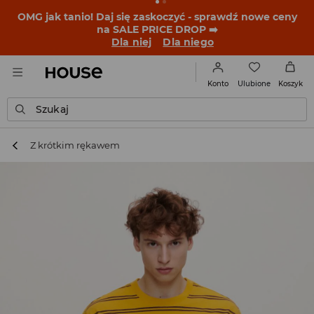
BACK TO SCHOOL
📒
Najlepsze historie zaczynają się
przed dzwonkiem. Wystartuj od nowego fitu!
Dla niej
Dla niego
Ulubione
Konto
Koszyk
Szukaj
Z krótkim rękawem