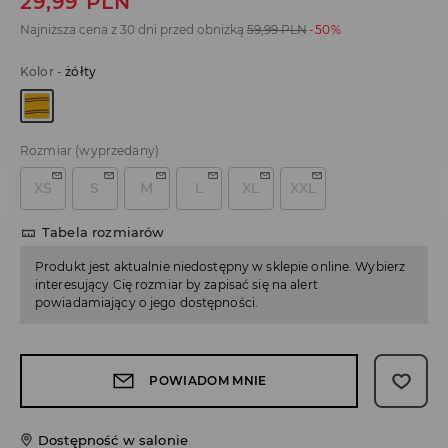
29,99
PLN
Najniższa cena z 30 dni przed obniżką
59,99
PLN
-50%
Kolor
-
żółty
Rozmiar
(wyprzedany)
XS
S
M
L
XL
XXL
Tabela rozmiarów
Produkt jest aktualnie niedostępny w sklepie online. Wybierz
interesujący Cię rozmiar by zapisać się na alert
powiadamiający o jego dostępności.
POWIADOM MNIE
Dostępność w salonie