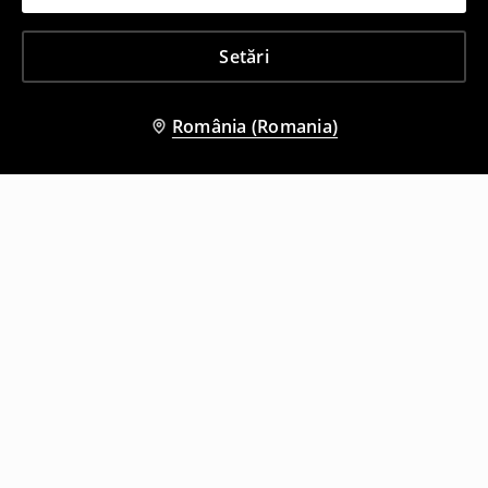
Setări
România (Romania)
Și alți clienți au ales