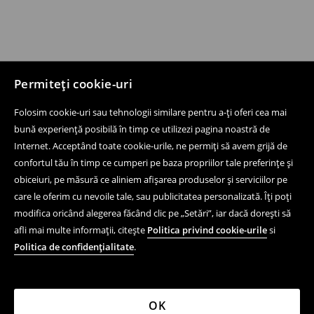
Permiteți cookie-uri
Folosim cookie-uri sau tehnologii similare pentru a-ți oferi cea mai
bună experiență posibilă în timp ce utilizezi pagina noastră de
Internet. Acceptând toate cookie-urile, ne permiți să avem grijă de
confortul tău în timp ce cumperi pe baza propriilor tale preferințe și
obiceiuri, pe măsură ce aliniem afișarea produselor și serviciilor pe
care le oferim cu nevoile tale, sau publicitatea personalizată. Îți poți
modifica oricând alegerea făcând clic pe „Setări”, iar dacă dorești să
afli mai multe informații, citește
Politica privind cookie-urile
si
Politica de confidențialitate
.
OK