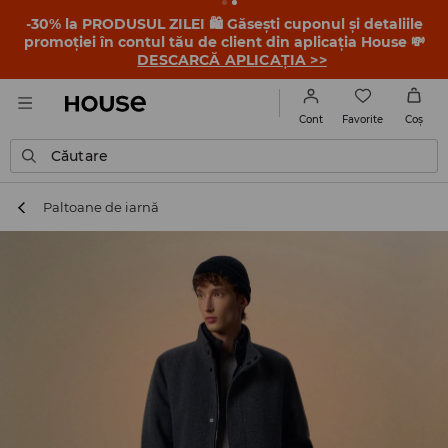
-30% la PRODUSUL ZILEI 🛍️ Găsești cuponul și detaliile
promoției în contul tău de client din aplicația House 💸
DESCARCĂ APLICAȚIA >>
Favorite
Cont
Coş
Căutare
Paltoane de iarnă