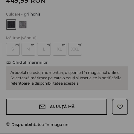
449,99
RON
Culoare
-
gri închis
Mărime
(vândut)
S
M
L
XL
XXL
Ghidul mărimilor
Articolul nu este, momentan, disponibil în magazinul online.
Selectează mărimea pe care o cauți și înscrie-te la notificările
referitoare la disponibilitatea acesteia.
ANUNȚĂ-MĂ
Disponibilitatea în magazin