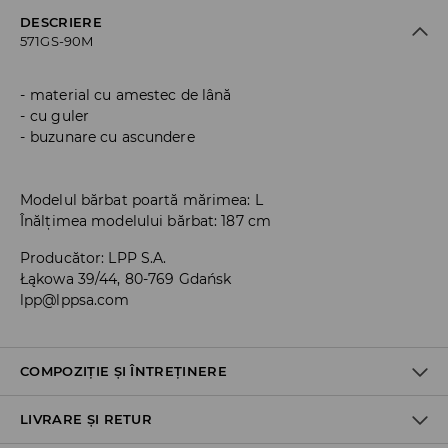
DESCRIERE
571GS-90M
material cu amestec de lână
cu guler
buzunare cu ascundere
Modelul bărbat poartă mărimea: L
Înălțimea modelului bărbat: 187 cm
Producător
:
LPP S.A.
Łąkowa 39/44, 80-769 Gdańsk
lpp@lppsa.com
COMPOZIȚIE ȘI ÎNTREȚINERE
LIVRARE ȘI RETUR
Material I
:
80% POLIESTER, 20% LÂNĂ
Material II
:
100% POLIESTER