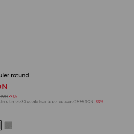
uler rotund
ON
RON
-71%
din ultimele 30 de zile înainte de reducere
29,99
RON
-33%