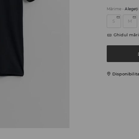
Mărime
-
Alegeţ
S
M
Ghidul mări
Disponibilit