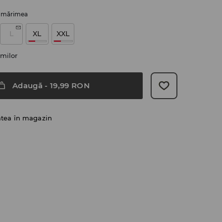
i mărimea
L
XL
XXL
milor
Adaugă
-
19,99
RON
atea în magazin