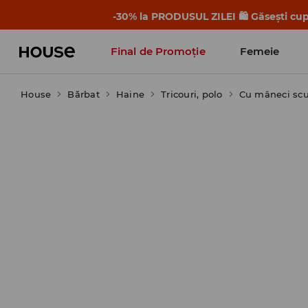
-30% la PRODUSUL ZILEI 🛍️ Găsești cupo
Final de Promoție
Femeie
House
Bărbat
Haine
Tricouri, polo
Cu mâneci scu