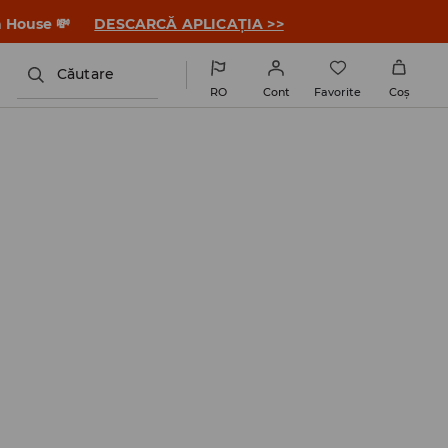
a House 💸
DESCARCĂ APLICAȚIA >>
Căutare
RO
Cont
Favorite
Coş