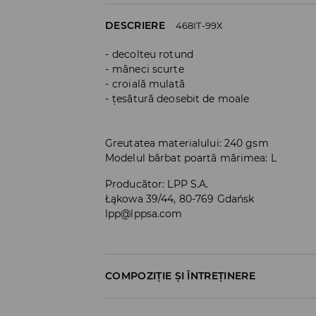
DESCRIERE
468IT-99X
decolteu rotund
mâneci scurte
croială mulată
țesătură deosebit de moale
Greutatea materialului: 240 gsm
Modelul bărbat poartă mărimea: L
Producător
:
LPP S.A.
Łąkowa 39/44, 80-769 Gdańsk
lpp@lppsa.com
COMPOZIȚIE ȘI ÎNTREȚINERE
PRIMUL MATERIAL
:
50% BUMBAC, 45% MODAL,