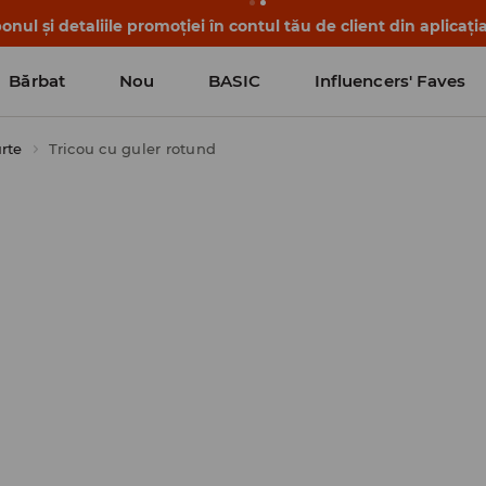
nul și detaliile promoției în contul tău de client din aplicați
Bărbat
Nou
BASIC
Influencers' Faves
rte
Tricou cu guler rotund