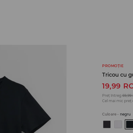
PROMOȚIE
Tricou cu g
19,99
R
Preț întreg
69,99
Cel mai mic preț 
Culoare
-
negru