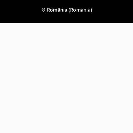
România (Romania)
Și alți clienți au ales
Tricou cu guler rotund
Tricou cu guler rotund