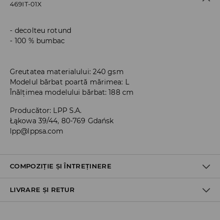
469IT-01X
decolteu rotund
100 % bumbac
Greutatea materialului: 240 gsm
Modelul bărbat poartă mărimea: L
Înălțimea modelului bărbat: 188 cm
Producător
:
LPP S.A.
Łąkowa 39/44, 80-769 Gdańsk
lpp@lppsa.com
COMPOZIȚIE ȘI ÎNTREȚINERE
LIVRARE ȘI RETUR
PRIMUL MATERIAL
:
100% BUMBAC
NU FOLOSIŢI ÎNĂLBITOR
Politica de expediere