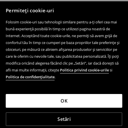
Permiteți cookie-uri
Folosim cookie-uri sau tehnologii similare pentru a-ți oferi cea mai
bună experiență posibilă în timp ce utilizezi pagina noastră de
Internet. Acceptând toate cookie-urile, ne permiți să avem grijă de
confortul tău în timp ce cumperi pe baza propriilor tale preferințe și
obiceiuri, pe măsură ce aliniem afișarea produselor și serviciilor pe
care le oferim cu nevoile tale, sau publicitatea personalizată. Îți poți
modifica oricând alegerea făcând clic pe „Setări”, iar dacă dorești să
afli mai multe informații, citește
Politica privind cookie-urile
si
Politica de confidențialitate
.
OK
Setări