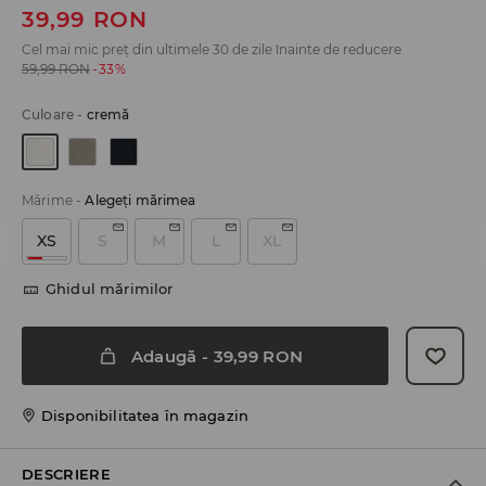
39,99
RON
Cel mai mic preț din ultimele 30 de zile înainte de reducere
59,99
RON
-33%
Culoare
-
cremă
Mărime
-
Alegeţi mărimea
XS
S
M
L
XL
Ghidul mărimilor
Adaugă
-
39,99
RON
Disponibilitatea în magazin
DESCRIERE