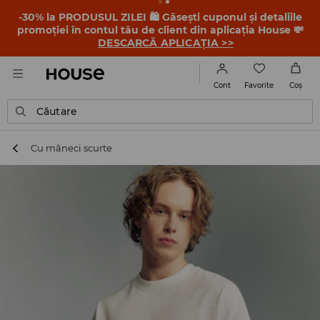
-30% la PRODUSUL ZILEI 🛍️ Găsești cuponul și detaliile
promoției în contul tău de client din aplicația House 💸
DESCARCĂ APLICAȚIA >>
Favorite
Cont
Coş
Căutare
Cu mâneci scurte