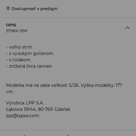
Dostupnosť v predajni
OPIS
5798X-99X
voľný strih
s vysokým golierom
s rolákom
znížená línia ramien
Modelka má na sebe veľkosť: S/36. Výška modelky: 177
cm
Výrobca
:
LPP S.A.
Łąkowa 39/44, 80-769 Gdańsk
lpp@lppsa.com