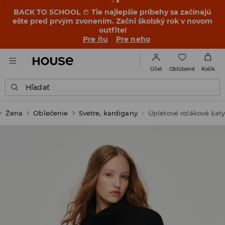
BACK TO SCHOOL
📒
Tie najlepšie príbehy sa začínajú
ešte pred prvým zvonením. Začni školský rok v novom
outfite!
Pre ňu
Pre neho
Obľúbené
Účet
Košík
Hľadať
Žena
Oblečenie
Svetre, kardigany
Úpletové rolákové šat