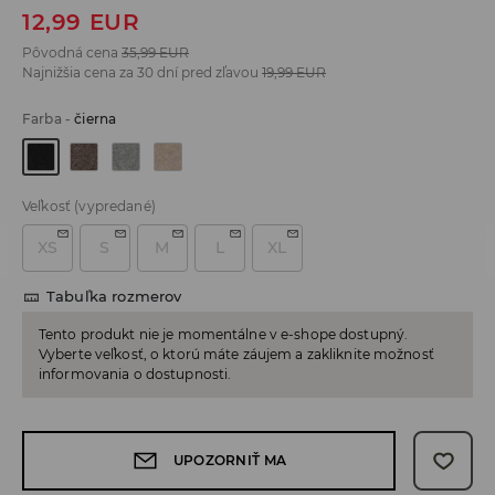
12,99
EUR
Pôvodná cena
35,99
EUR
Najnižšia cena za 30 dní pred zľavou
19,99
EUR
Farba
-
čierna
Veľkosť
(vypredané)
XS
S
M
L
XL
Tabuľka rozmerov
Tento produkt nie je momentálne v e-shope dostupný.
Vyberte veľkosť, o ktorú máte záujem a zakliknite možnosť
informovania o dostupnosti.
UPOZORNIŤ MA