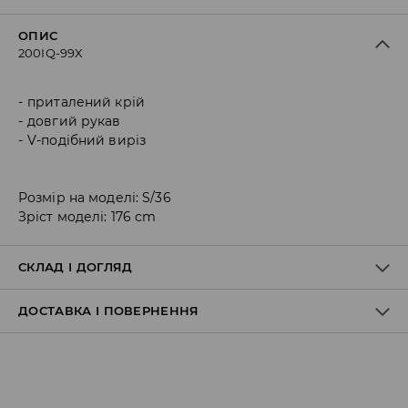
ОПИС
200IQ-99X
приталений крій
довгий рукав
V-подібний виріз
Розмір на моделі: S/36
Зріст моделі: 176 cm
СКЛАД І ДОГЛЯД
ДОСТАВКА І ПОВЕРНЕННЯ
95% ПОЛІАМІД, 5% ЕЛАСТАН
Правила доставки