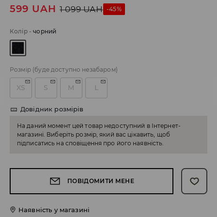
599
UAH
1 099
UAH
-45%
Колір
-
чорний
Розмір
(буде доступно незабаром)
XS
S
M
L
Довідник розмірів
На даний момент цей товар недоступний в Інтернет-
магазині. Виберіть розмір, який вас цікавить, щоб
підписатись на сповіщення про його наявність.
ПОВІДОМИТИ МЕНЕ
Наявність у магазині