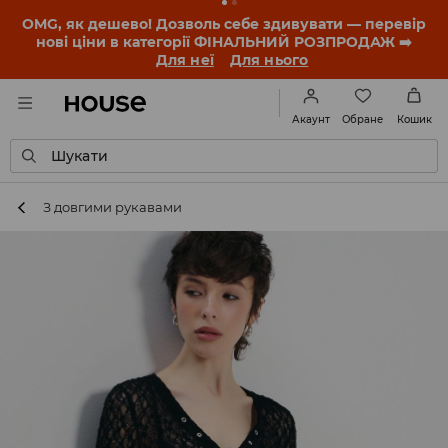
OMG, як дешево! Дозволь себе здивувати — перевір
нові ціни в категорії ФІНАЛЬНИЙ РОЗПРОДАЖ ➡️
Для неї
Для нього
Обране
Акаунт
Кошик
Шукати
З довгими рукавами