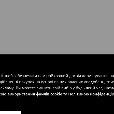
т-магазин, заповнивши форму
гії, щоб забезпечити вам найкращий досвід користування н
здійсненні покупок на основі ваших власних уподобань, зви
екламу. Ви можете змінити свій вибір у будь-який час, на
кою використання файлів cookie
та
Політикою конфіденцій