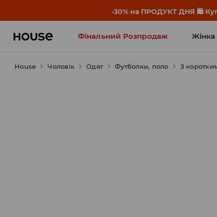
-30% на ПРОДУКТ ДНЯ 🛍️ Куп
Фінальний Розпродаж
Жінка
House
Чоловік
Influencers' Faves
Одяг
Футболки, поло
З коротки