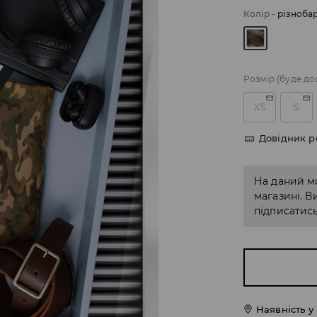
Колір
-
різноба
Розмір
(буде до
XS
S
Довідник р
На даний м
магазині. В
підписатись
Наявність у