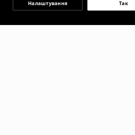
Налаштування
Так
Інші клієнти також об
Футболка з принтом
Шорти
329
UAH
459
UAH
899
UAH
10