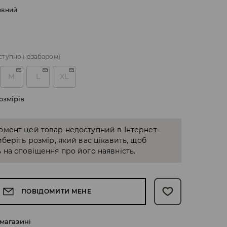
рвний
ступно незабаром)
M
L
XL
озмірів
омент цей товар недоступний в Інтернет-
иберіть розмір, який вас цікавить, щоб
 на сповіщення про його наявність.
ПОВІДОМИТИ МЕНЕ
 магазині