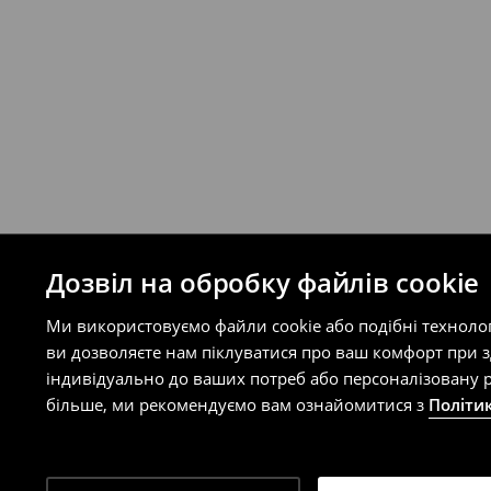
Правила повернення
Ви можете повернути товар в інтерне
на сайті.
⟶
Правила повернення
Дозвіл на обробку файлів cookie
Ми використовуємо файли cookie або подібні техноло
ви дозволяєте нам піклуватися про ваш комфорт при 
індивідуально до ваших потреб або персоналізовану р
більше, ми рекомендуємо вам ознайомитися з
Політи