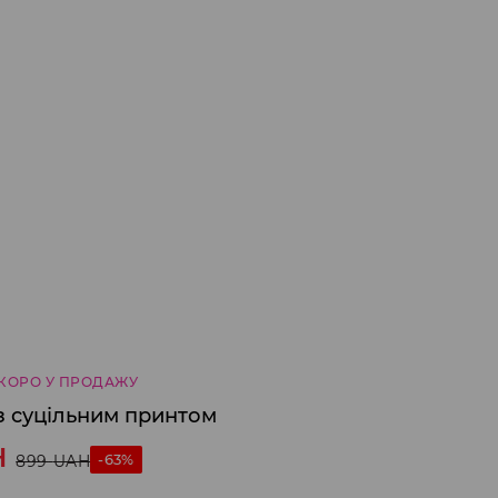
КОРО У ПРОДАЖУ
з суцільним принтом
H
-63%
899
UAH