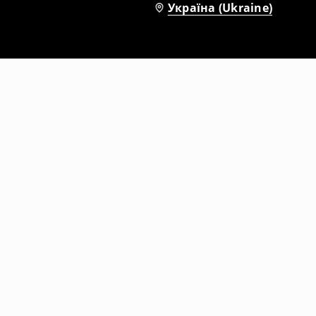
Україна (Ukraine)
Трикотажні шорти
459
UAH
1299
UAH